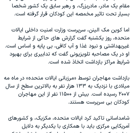
اسرائیل در جنگ
مقام یک مادر، مادربزرگ، و رهبر سابق یک کشور شخصا
نرگس محمدی برنده جایزه نوبل صلح
بسیار تحت تاثیر مخمصه این کودکان قرار گرفته است.
همایش محافظه‌کاران آمریکا «سی‌پک»
اما کوین مک الینن، سرپرست وزارت امنیت داخلی ایالات
صفحه‌های ویژه
متحده، روز یکشنبه گفت گزارش های حاکی از شرایط
سفر پرزیدنت ترامپ به چین
غیربهداشتی و نبود غذا و آب کافی، بی پایه و اساس است.
او در یک مصاحبه تلویزیونی گفت که تدابیری برای بهبود
شرایط مراکز بازداشت اتخاذ شده است.
بازداشت مهاجران توسط «مرزبانی ایالات متحده» در ماه مه
میلادی با نزدیک به ۱۳۳ هزار نفر به بالاترین سطح از سال
۲۰۰۷ رسیده است. بیش از ۱۱۵۰۰ نفر از این مهاجران
کودکان بی سرپرست هستند.
شامداسانی تاکید کرد ایالات متحده، مکزیک، و کشورهای
آمریکایی مرکزی باید با همکاری با یکدیگر به دلایل