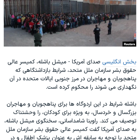
دنبال کنید
مستندها
فرهنگ و زندگی
حقوق شهروندی
انتخابات ریاست جمهوری آمریکا ۲۰۲۴
اقتصادی
حمله جمهوری اسلامی به اسرائیل
رمز مهسا
علم و فناوری
زبانهای مختلف
اسرائیل در جنگ
ورزش زنان در ایران
بخش انگلیسی
صدای آمریکا - میشل باشله، کمیسر عالی
گالری عکس
اعتراضات زن، زندگی، آزادی
حقوق بشر سازمان ملل متحد، شرایط بازداشتگاهی که
آرشیو پخش زنده
مجموعه مستندهای دادخواهی
پناهجویان و مهاجران در مرز جنوبی ایالات متحده در آن
تریبونال مردمی آبان ۹۸
نگهداری می شوند را محکوم کرده است.
دادگاه حمید نوری
باشله شرایط در این اردوگاه ها برای پناهجویان و مهاجران
چهل سال گروگان‌گیری
بزرگسال و خردسال، به ویژه برای کودکان، را وحشتناک
قانون شفافیت دارائی کادر رهبری ایران
توصیف می کند. راوینا شامداسانی، سخنگوی میشل باشله،
به صدای آمریکا گفت کمیسر عالی حقوق بشر سازمان ملل
اعتراضات مردمی آبان ۹۸
متحد با توجه به سابقه اش به عنوان پزشک اطفال و در