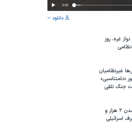
0:00
دانلود
EMBED
اشتراک
از غره، روز
نظامی
ها غیرنظامیان
ر «نامتناسبی»
ایت جنگ تلقی
جنگ غزه، که ۱۷ تیر ۱۳۹۳ آغاز شد و تا ۵ شهریور ادامه یافت، موجب کشته شدن ۲ هزار و
رف اسرائیلی