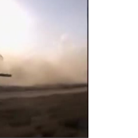
مستندها
فرهنگ و زندگی
حقوق شهروندی
انتخابات ریاست جمهوری آمریکا ۲۰۲۴
اقتصادی
حمله جمهوری اسلامی به اسرائیل
رمز مهسا
علم و فناوری
اسرائیل در جنگ
ورزش زنان در ایران
گالری عکس
اعتراضات زن، زندگی، آزادی
آرشیو پخش زنده
مجموعه مستندهای دادخواهی
تریبونال مردمی آبان ۹۸
دادگاه حمید نوری
چهل سال گروگان‌گیری
قانون شفافیت دارائی کادر رهبری ایران
اعتراضات مردمی آبان ۹۸
اسرائیل در جنگ