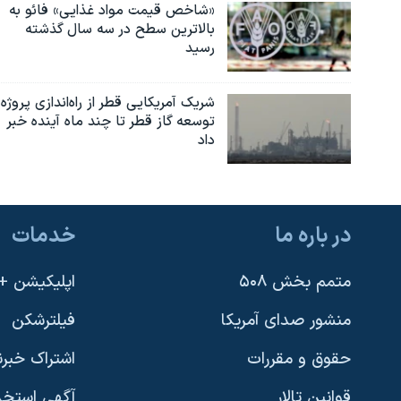
«شاخص قیمت مواد غذایی» فائو به
بالاترین سطح در سه سال گذشته
رسید
شریک آمریکایی قطر از راه‌اندازی پروژه
توسعه گاز قطر تا چند ماه آینده خبر
داد
در باره ما
خدمات
متمم بخش ۵۰۸
اپلیکیشن +VOA
منشور صدای آمریکا
فیلترشکن
حقوق و مقررات
اشتراک خبرن
قوانین تالار
آگهی استخد