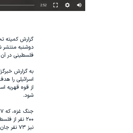
2:52
نرگس محمدی برنده جایزه نوبل صلح
همایش محافظه‌کاران آمریکا «سی‌پک»
صفحه‌های ویژه
گزارش کمیته تح
سفر پرزیدنت ترامپ به چین
دوشنبه منتشر ش
فلسطینی‌ در آن جنگ ۵۰ روزه احتمالا مرتکب ج
به گزارش خبرگز
اسرائیلی را هدف
از قوه قهریه اس
شود.
۲۰۰ نفر از ف
نیز ۷۳ نفر جان باختند، که ۶ نفر از آنها غیرنظامی بودند.