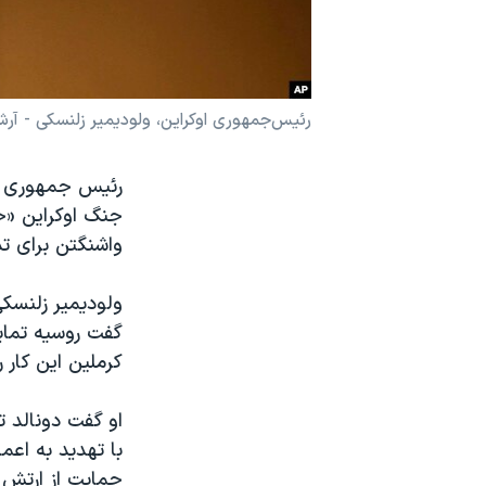
نرگس محمدی برنده جایزه نوبل صلح
همایش محافظه‌کاران آمریکا «سی‌پک»
صفحه‌های ویژه
رئیس‌جمهوری اوکراین، ولودیمیر زلنسکی - آرش
سفر پرزیدنت ترامپ به چین
رئیس‌ جمهوری او
جنگ اوکراین «خ
واشنگتن برای تد
ولودیمیر زلنسک
گفت روسیه تمایل
کرملین این کار 
او گفت دونالد ت
با تهدید به اعم
حمایت از ارتش ا