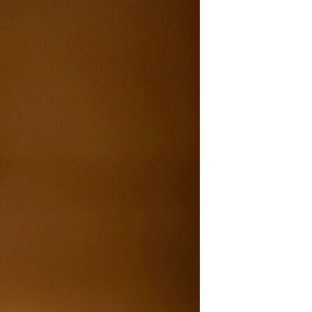
مستندها
فرهنگ و زندگی
حقوق شهروندی
انتخابات ریاست جمهوری آمریکا ۲۰۲۴
اقتصادی
حمله جمهوری اسلامی به اسرائیل
رمز مهسا
علم و فناوری
اسرائیل در جنگ
ورزش زنان در ایران
گالری عکس
اعتراضات زن، زندگی، آزادی
آرشیو پخش زنده
مجموعه مستندهای دادخواهی
تریبونال مردمی آبان ۹۸
دادگاه حمید نوری
چهل سال گروگان‌گیری
قانون شفافیت دارائی کادر رهبری ایران
اعتراضات مردمی آبان ۹۸
اسرائیل در جنگ