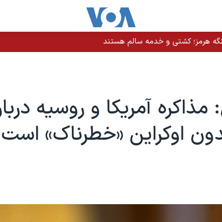
نگه هرمز؛ کشتی و خدمه سالم هستند
 مذاکره آمریکا و روسیه دربار
ون اوکراین «خطرناک» است