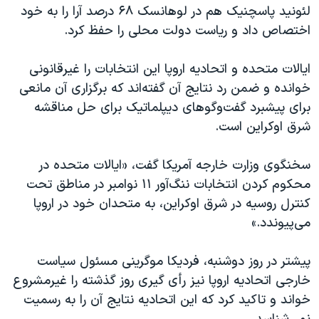
اسرائیل در جنگ
لئونید پاسچنیک هم در لوهانسک ۶۸ درصد آرا را به خود
اختصاص داد و ریاست دولت محلی را حفظ کرد.
نرگس محمدی برنده جایزه نوبل صلح
همایش محافظه‌کاران آمریکا «سی‌پک»
ایالات متحده و اتحادیه اروپا این انتخابات را غیرقانونی
صفحه‌های ویژه
خوانده و ضمن رد نتایج آن گفته‌اند که برگزاری آن مانعی
برای پیشبرد گفت‌وگوهای دیپلماتیک برای حل مناقشه
سفر پرزیدنت ترامپ به چین
شرق اوکراین است.
سخنگوی وزارت خارجه آمریکا گفت، «ایالات متحده در
محکوم کردن انتخابات ننگ‌آور ۱۱ نوامبر در مناطق تحت
کنترل روسیه در شرق اوکراین، به متحدان خود در اروپا
می‌پیوندد.»
پیشتر در روز دوشنبه، فردیکا موگرینی مسئول سیاست
خارجی اتحادیه اروپا نیز رأی گیری روز گذشته را غیرمشروع
خواند و تاکید کرد که این اتحادیه نتایج آن را به رسمیت