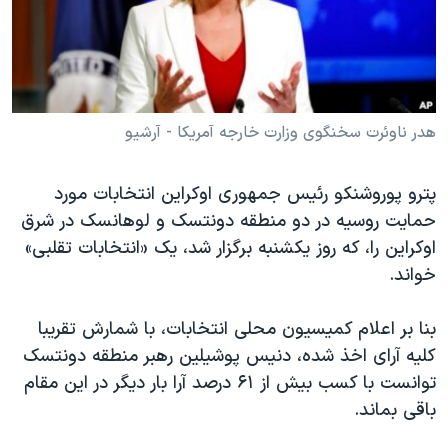
دنبال کنید
مستندها
فرهنگ و زندگی
حقوق شهروندی
انتخابات ریاست جمهوری آمریکا ۲۰۲۴
اقتصادی
حمله جمهوری اسلامی به اسرائیل
رمز مهسا
علم و فناوری
هدر ناوئرت سخنگوی وزارت خارجه آمریکا - آرشیو
زبانهای مختلف
اسرائیل در جنگ
ورزش زنان در ایران
پترو پوروشنکو رئیس جمهوری اوکراین انتخابات مورد
گالری عکس
اعتراضات زن، زندگی، آزادی
حمایت روسیه در دو منطقه دونتسک و لوهانسک در شرق
آرشیو پخش زنده
مجموعه مستندهای دادخواهی
اوکراین را، که روز یکشنبه برگزار شد، یک «انتخابات تقلبی»
خواند.
تریبونال مردمی آبان ۹۸
دادگاه حمید نوری
بنا بر اعلام کمیسیون محلی انتخابات، با شمارش تقریبا
چهل سال گروگان‌گیری
کلیه آرای اخذ شده، دنیس پوشیلین رهبر منطقه دونتسک
توانست با کسب بیش از ۶۱ درصد آرا بار دیگر در این مقام
قانون شفافیت دارائی کادر رهبری ایران
باقی بماند.
اعتراضات مردمی آبان ۹۸