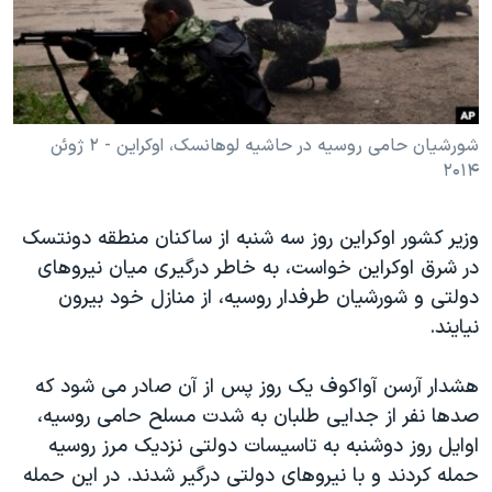
دنبال کنید
مستندها
فرهنگ و زندگی
حقوق شهروندی
انتخابات ریاست جمهوری آمریکا ۲۰۲۴
اقتصادی
حمله جمهوری اسلامی به اسرائیل
رمز مهسا
علم و فناوری
شورشیان حامی روسیه در حاشیه لوهانسک، اوکراین - ۲ ژوئن
زبانهای مختلف
۲۰۱۴
اسرائیل در جنگ
ورزش زنان در ایران
گالری عکس
اعتراضات زن، زندگی، آزادی
وزیر کشور اوکراین روز سه شنبه از ساکنان منطقه دونتسک
آرشیو پخش زنده
مجموعه مستندهای دادخواهی
در شرق اوکراین خواست، به خاطر درگیری میان نیروهای
دولتی و شورشیان طرفدار روسیه، از منازل خود بیرون
تریبونال مردمی آبان ۹۸
نیایند.
دادگاه حمید نوری
چهل سال گروگان‌گیری
هشدار آرسن آواکوف یک روز پس از آن صادر می شود که
صدها نفر از جدایی طلبان به شدت مسلح حامی روسیه،
قانون شفافیت دارائی کادر رهبری ایران
اوایل روز دوشنبه به تاسیسات دولتی نزدیک مرز روسیه
اعتراضات مردمی آبان ۹۸
حمله کردند و با نیروهای دولتی درگیر شدند. در این حمله