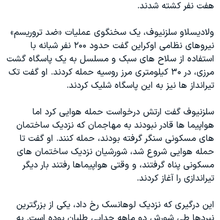
اسرائیل در جنگ
هفت نفر کشته شدند.
نرگس محمدی برنده جایزه نوبل صلح
ولادیسلاو سلزنیوف، یک سخنگوی عملیات «ضد تروریسم»
همایش محافظه‌کاران آمریکا «سی‌پک»
نیروهای نظامی اوکراین گفت حدود ۲۰۰ نفر شبانه با
صفحه‌های ویژه
استفاده از سلاح های سبک و مسلسل به یک پاسگاه گشت
مرزی، در ۳۰ کیلومتری مرز روسیه حمله کردند. او گفت تک
سفر پرزیدنت ترامپ به چین
تیرانداز ها نیز به این پاسگاه شلیک کردند.
سلزنیوف گفت ارتش درخواست حمله هوایی کرد اما
هواپیما ها قادر نبودند به مهاجمان که نزدیک ساختمان
های مسکونی سنگر گرفته بودند، حمله کنند. او گفت تا
حمله هوایی شروع شد، شورشیان نزدیک ساختمان های
مسکونی پناه گرفتند، و وقتی هواپیماها رفتند بار دیگر
تیراندازی را آغاز کردند.
این درگیری که نزدیک لوهانسک رخ داد، یکی از بزرگترین
نبردها طی شورش دو ماهه جدایی طلبان بوده است. به