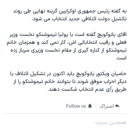
دنبال کنید
مستندها
فرهنگ و زندگی
به گفته رئیس جمهوری اوکرایین گزینه نهایی طی روند
حقوق شهروندی
انتخابات ریاست جمهوری آمریکا ۲۰۲۴
تکشیل دولت ائتلافی جدید انتخاب می شود.
اقتصادی
حمله جمهوری اسلامی به اسرائیل
آقای یانوکویچ گفته است با یولیا تیموشنکو نخست وزیر
رمز مهسا
علم و فناوری
فعلی و رقیب انتخاباتی اش، کار نمی کند و همزمان خانم
زبانهای مختلف
اسرائیل در جنگ
ورزش زنان در ایران
تیموشنکو از کناره گیری از مقام نخست وزیری سرباز زده
است.
گالری عکس
اعتراضات زن، زندگی، آزادی
آرشیو پخش زنده
مجموعه مستندهای دادخواهی
حامیان ویکتور یانوکویچ باید اکنون در تشکیل ائتلاف با
تریبونال مردمی آبان ۹۸
دیگر احزاب موفق شوند تا بتوانند خانم تیموشنکو را از
طریق رأی عدم انتخاب شکست دهند.
دادگاه حمید نوری
چهل سال گروگان‌گیری
اشتراک
Follow us
قانون شفافیت دارائی کادر رهبری ایران
اعتراضات مردمی آبان ۹۸
همچنبن ببینید: