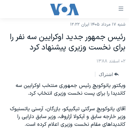
ینکهای
ابل
سترسی
شنبه ۱۷ مرداد ۱۴۰۵ ایران ۱۲:۲۲
خانه
هش
رئیس جمهور جدید اوکرایین سه نفر را
نسخه سبک وب‌سایت
ه
برای نخست وزیری پیشنهاد کرد
حتوای
موضوع ها
صلی
۰۲ اسفند ۱۳۸۸
برنامه های تلویزیونی
ایران
هش
جدول برنامه ها
ه
آمریکا
اشتراک
فحه
صفحه‌های ویژه
جهان
ویکتور یانوکویچ رئیس جمهوری منتخب اوکرایین سه
صلی
فرکانس‌های صدای آمریکا
کاندیدا را برای پست نخست وزیری انتخاب کرد.
ورزشی
جام جهانی ۲۰۲۶
هش
پخش رادیویی
ه
گزیده‌ها
عملیات خشم حماسی
آقای یانوکویچ سرگئی تیگیپکو، بازرگان، آرسنی یاتسنیوک
ستجو
۲۵۰سالگی آمریکا
ویژه برنامه‌ها
وزیر خارجه سابق و آیکولا آزاروف، وزیر سابق دارایی را
یادگیری زبان انگلیسی
کاندیداهای مقام نخست وزیری اعلام کرده است.
ویدیوها
بایگانی برنامه‌های تلویزیونی