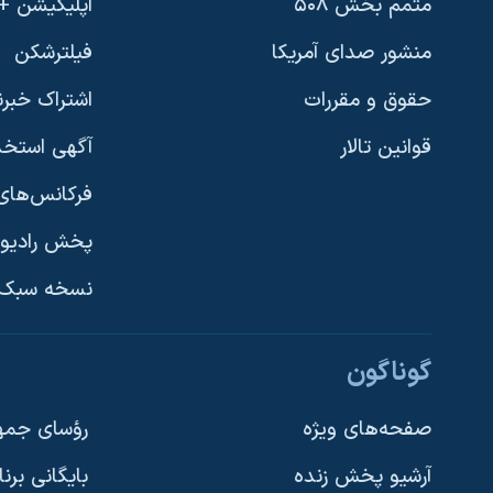
متمم بخش ۵۰۸
اپلیکیشن +VOA
منشور صدای آمریکا
فیلترشکن
حقوق و مقررات
اشتراک خبرن
قوانین تالار
آگهی استخد
فرکانس‌های 
پخش رادیو
یادگیری زبان انگلیسی
نسخه سبک 
دنبال کنید
گوناگون
صفحه‌های ویژه
رؤسای جمهو
آرشیو پخش زنده
بایگانی برن
زبانهای مختلف