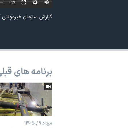
4:33
نرگس محمدی برنده جایزه نوبل صلح
گزارش سازمان غیردولتی آم
همایش محافظه‌کاران آمریکا «سی‌پک»
صفحه‌های ویژه
سفر پرزیدنت ترامپ به چین
برنامه های قبل
مرداد ۱۹, ۱۴۰۵