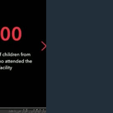
مستندها
فرهنگ و زندگی
حقوق شهروندی
انتخابات ریاست جمهوری آمریکا ۲۰۲۴
اقتصادی
حمله جمهوری اسلامی به اسرائیل
رمز مهسا
علم و فناوری
اسرائیل در جنگ
ورزش زنان در ایران
گالری عکس
اعتراضات زن، زندگی، آزادی
آرشیو پخش زنده
مجموعه مستندهای دادخواهی
تریبونال مردمی آبان ۹۸
دادگاه حمید نوری
چهل سال گروگان‌گیری
قانون شفافیت دارائی کادر رهبری ایران
اعتراضات مردمی آبان ۹۸
اسرائیل در جنگ