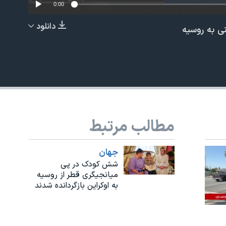
0:00
دانلود
نی به روسیه
EMBED
مطالب مرتبط
جهان
شش کودک در پی
میانجیگری قطر از روسیه
به اوکراین بازگردانده شدند