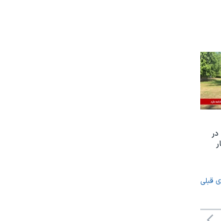
در
 هکتار
ی قبلی