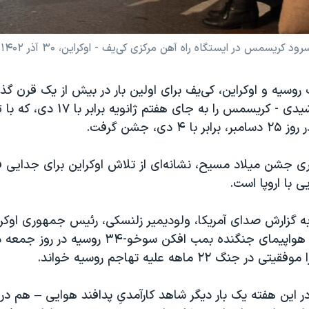
 ایستگاه راه آهن مرکزی کی‌یف - اوکراین، ۳۰ آذر ۱۴۰۲. عکس از آسوشیتد پرس
روسیه و اوکراین، کی‌یف برای اولین بار در بیش از یک قرن گذش
سال ۱۲۹۶ خورشیدی - کریسمس را به جای هفتم
 دی، جشن گرفت.
اری جشن میلاد مسیح، نشانه‌ای از تلاش اوکراین برای جدایی ف
 با اروپا است.
ه گزارش صدای آمریکا، ولودیمیر زلنسکی، رئیس جمهوری اوکرای
به سرنگونی سه هواپیمای جنگنده بمب افکن سوخو-۳۴
جنگ ۲۲ ماهه علیه تهاجم روسیه خواند.
 این هفته یک بار دیگر شاهد کارآمدیِ پدافند هوایی – هم در