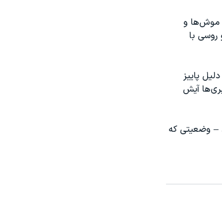
 موش‌ها و
 روسی با
دلیل پاییز
یری‌ها آیش
د – وضعیتی که