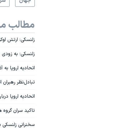
جهان
سرخ
مطالب مر
زلنسکی: ارتش اوکراین خواهان پیوستن ۰
زلنسکی: به زودی م
اتحاديه اروپا به آ
تبادل‌نظر رهبران 
اتحادیه اروپا درب
تاکید سران گروه هف
سخنرانی زلنسکی بر