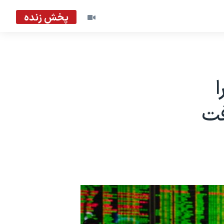
پخش زنده
فت