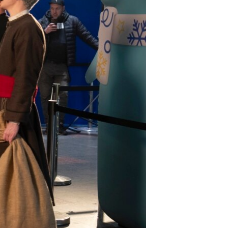
مستندها
فرهنگ و زندگی
حقوق شهروندی
انتخابات ریاست جمهوری آمریکا ۲۰۲۴
اقتصادی
حمله جمهوری اسلامی به اسرائیل
رمز مهسا
علم و فناوری
اسرائیل در جنگ
ورزش زنان در ایران
گالری عکس
اعتراضات زن، زندگی، آزادی
آرشیو پخش زنده
مجموعه مستندهای دادخواهی
تریبونال مردمی آبان ۹۸
دادگاه حمید نوری
چهل سال گروگان‌گیری
قانون شفافیت دارائی کادر رهبری ایران
اعتراضات مردمی آبان ۹۸
اسرائیل در جنگ