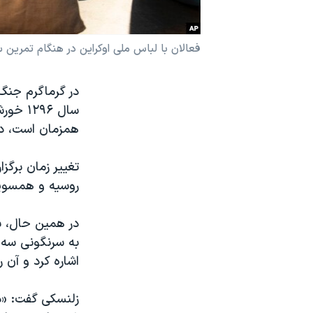
نرگس محمدی برنده جایزه نوبل صلح
همایش محافظه‌کاران آمریکا «سی‌پک»
فعالان با لباس ملی اوکراین در هنگام تمرین سرود کریسمس در
صفحه‌های ویژه
در گرماگرم جنگ 
سفر پرزیدنت ترامپ به چین
همزمان است، در روز ۲۵ دسامبر، برابر با ۴
تغییر زمان برگز
روسیه و همسویی
در همین حال، ب
اشاره کرد و آن را موفقیتی در 
زلنسکی گفت: «در