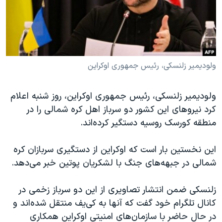
دنبال کنید
مستندها
فرهنگ و زندگی
حقوق شهروندی
انتخابات ریاست جمهوری آمریکا ۲۰۲۴
اقتصادی
حمله جمهوری اسلامی به اسرائیل
رمز مهسا
علم و فناوری
ولودیمیر زلنسکی، رئیس جمهوری اوکراین
زبانهای مختلف
اسرائیل در جنگ
ورزش زنان در ایران
ولودیمیر زلنسکی، رئیس جمهوری اوکراین، روز شنبه اعلام
گالری عکس
اعتراضات زن، زندگی، آزادی
کرد نیروهای این کشور دو سرباز اهل کره شمالی را در
آرشیو پخش زنده
مجموعه مستندهای دادخواهی
منطقه کورسک روسیه دستگیر کرده‌اند.
تریبونال مردمی آبان ۹۸
این نخستین بار است که اوکراین از دستگیری سربازان کره
دادگاه حمید نوری
شمالی در جبهه‌های جنگ با لشکریان پوتین خبر می‌دهد.
چهل سال گروگان‌گیری
زلنسکی ضمن انتشار تصاویری از این دو سرباز زخمی در
قانون شفافیت دارائی کادر رهبری ایران
کانال تلگرام خود گفت که آنها به کی‌یف منتقل شده‌اند و
اعتراضات مردمی آبان ۹۸
در حال حاضر با سازمان‌های امنیتی اوکراین همکاری