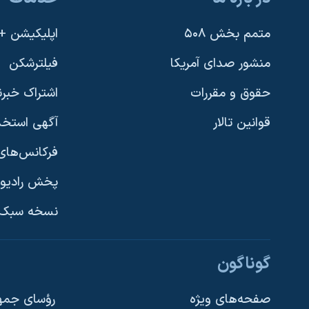
متمم بخش ۵۰۸
اپلیکیشن +VOA
منشور صدای آمریکا
فیلترشکن
حقوق و مقررات
اشتراک خبرن
قوانین تالار
آگهی استخد
فرکانس‌های 
پخش رادیو
یادگیری زبان انگلیسی
نسخه سبک 
دنبال کنید
گوناگون
صفحه‌های ویژه
رؤسای جمهو