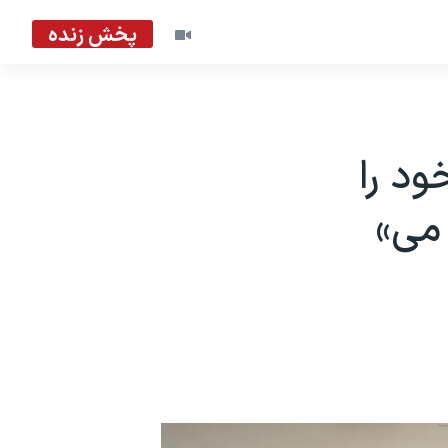
پخش زنده
ود را
می»