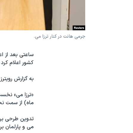
نرگس محمدی برنده جایزه نوبل صلح
همایش محافظه‌کاران آمریکا «سی‌پک»
صفحه‌های ویژه
جرمی هانت در کنار ترزا می.
سفر پرزیدنت ترامپ به چین
ساعتی بعد از اع
کشور اعلام کرد 
به گزارش رویتر
«ترزا می» نخست‌
ماه) از سمت نخ
تدوین طرحی برای
می و پارلمان بر