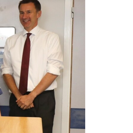
مستندها
فرهنگ و زندگی
حقوق شهروندی
انتخابات ریاست جمهوری آمریکا ۲۰۲۴
اقتصادی
حمله جمهوری اسلامی به اسرائیل
رمز مهسا
علم و فناوری
اسرائیل در جنگ
ورزش زنان در ایران
گالری عکس
اعتراضات زن، زندگی، آزادی
آرشیو پخش زنده
مجموعه مستندهای دادخواهی
تریبونال مردمی آبان ۹۸
دادگاه حمید نوری
چهل سال گروگان‌گیری
قانون شفافیت دارائی کادر رهبری ایران
اعتراضات مردمی آبان ۹۸
اسرائیل در جنگ