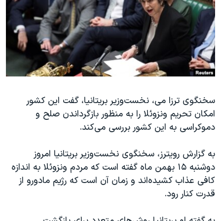
دنبال کنید
مستندها
فرهنگ و زندگی
حقوق شهروندی
انتخابات ریاست جمهوری آمریکا ۲۰۲۴
اقتصادی
حمله جمهوری اسلامی به اسرائیل
رمز مهسا
علم و فناوری
زبانهای مختلف
اسرائیل در جنگ
ورزش زنان در ایران
گالری عکس
اعتراضات زن، زندگی، آزادی
سخنگوی ترزا می، نخست‌وزیر بریتانیا، گفت این کشور
امکان تحریم ونزوئلا را به منظور بازگرداندن صلح و
آرشیو پخش زنده
مجموعه مستندهای دادخواهی
دموکراسی به این کشور بررسی می‌کند.
تریبونال مردمی آبان ۹۸
دادگاه حمید نوری
به گزارش رویترز، سخنگوی نخست‌وزیر بریتانیا امروز
دوشنبه ۱۵ بهمن ماه گفته است که مردم ونزوئلا به اندازه
چهل سال گروگان‌گیری
کافی عذاب کشیده‌اند و زمان آن است که رژیم مادورو از
قانون شفافیت دارائی کادر رهبری ایران
قدرت کنار رود.
اعتراضات مردمی آبان ۹۸
به گفته او بریتانیا روش‌های متعدد برای بازگشت