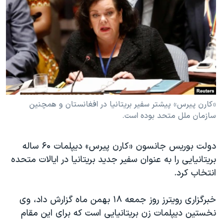
دنبال کنید
مستندها
فرهنگ و زندگی
حقوق شهروندی
انتخابات ریاست جمهوری آمریکا ۲۰۲۴
اقتصادی
حمله جمهوری اسلامی به اسرائیل
رمز مهسا
علم و فناوری
زبانهای مختلف
اسرائیل در جنگ
ورزش زنان در ایران
گالری عکس
اعتراضات زن، زندگی، آزادی
«کارن پیرس» پیشتر سفیر بریتانیا در افغانستان و همچنین
سازمان ملل متحد بوده است.
آرشیو پخش زنده
مجموعه مستندهای دادخواهی
تریبونال مردمی آبان ۹۸
دولت بوریس جانسون «کارن پیرس» دیپلمات ۶۰ ساله
دادگاه حمید نوری
بریتانیایی را به عنوان سفیر جدید بریتانیا در ایالات متحده
چهل سال گروگان‌گیری
انتخاب کرد.
قانون شفافیت دارائی کادر رهبری ایران
خبرگزاری رویترز روز جمعه ۱۸ بهمن ماه گزارش داد، وی
اعتراضات مردمی آبان ۹۸
نخستین دیپلمات زن بریتانیایی است که برای این مقام