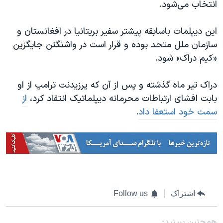
اسرائیل در جنگ
انتخاب می‌شود.
نرگس محمدی برنده جایزه نوبل صلح
این دیپلمات باسابقه پیشتر سفیر بریتانیا در افغانستان و
همایش محافظه‌کاران آمریکا «سی‌پک»
سازمان ملل متحد بوده و قرار است در واشنگتن جایگزین
صفحه‌های ویژه
«کیم دراک» شود.
سفر پرزیدنت ترامپ به چین
دراک تیر ماه گذشته و پس از آن که پرزیدنت ترامپ از او
بابت افشای ارتباطات محرمانه دیپلماتیک انتقاد کرد،
از
سمت خود استعفا داد
.
اشتراک
Follow us
همچنبن ببینید: