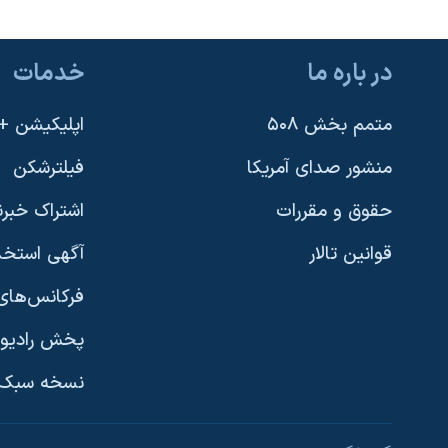
در باره ما
خدمات
متمم بخش ۵۰۸
اپلیکیشن +VOA
منشور صدای آمریکا
فیلترشکن
حقوق و مقررات
اشتراک خبرن
قوانین تالار
آگهی استخد
فرکانس‌های 
پخش رادیو
یادگیری زبان انگلیسی
نسخه سبک 
دنبال کنید