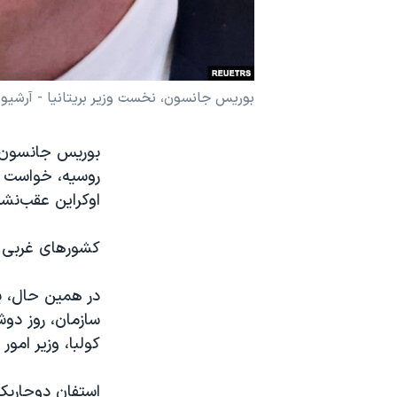
نرگس محمدی برنده جایزه نوبل صلح
همایش محافظه‌کاران آمریکا «سی‌پک»
صفحه‌های ویژه
بوریس جانسون، نخست وزیر بریتانیا - آرشیو
سفر پرزیدنت ترامپ به چین
روسیه، خواست که
اوکراین عقب‌نشی
کشورهای غربی ن
در همین حال، ی
سازمان، روز دوش
کولبا، وزیر امور
استفان دوجاریک