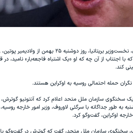
بوریس جانسون، نخست‌وزیر بریتانیا، روز دوشنبه ۲۵ بهمن ا
 با اجتناب از آن چه که او «یک اشتباه فاجعه‌بار» نامید، در 
نی کند.
گران حمله احتمالی روسیه به اوکراین هستند.
ک سخنگوی سازمان ملل متحد اعلام کرد که آنتونیو گوترش، د
نبه به طور جداگانه با سرگئی لاوروف، وزیر امور خارجه روسیه، 
 خارجه اوکراین، گفت‌وگو کرد.
، سخنگوی سازمان ملل متحد، گفت که گوترش در گفت‌و‌گو با ه