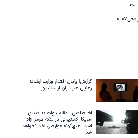
عقب‌نشینی سفیر اوکراین از سخنانش درباره تجدیدنظر کی‌یف برای عضویت در ناتو؛ هشدار «جی۷» به
گزارش| پایان اقتدار وزارت ارشاد؛
رهایی هنر ایران از سانسور
اختصاصی | مقام دولت به صدای
آمریکا: کشتیرانی در تنگه هرمز آزاد
است؛ هیچ‌گونه عوارضی اخذ نخواهد
شد