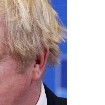
مستندها
فرهنگ و زندگی
حقوق شهروندی
انتخابات ریاست جمهوری آمریکا ۲۰۲۴
اقتصادی
حمله جمهوری اسلامی به اسرائیل
رمز مهسا
علم و فناوری
اسرائیل در جنگ
ورزش زنان در ایران
گالری عکس
اعتراضات زن، زندگی، آزادی
آرشیو پخش زنده
مجموعه مستندهای دادخواهی
تریبونال مردمی آبان ۹۸
دادگاه حمید نوری
چهل سال گروگان‌گیری
قانون شفافیت دارائی کادر رهبری ایران
اعتراضات مردمی آبان ۹۸
اسرائیل در جنگ