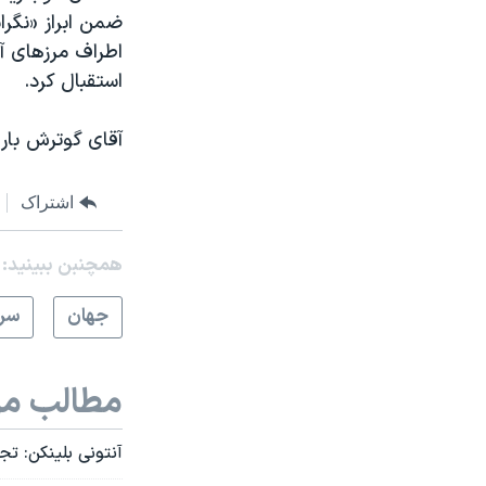
ضمن ابراز «نگرا
اطراف مرزهای آ
استقبال کرد.
آقای گوترش بار 
اشتراک
همچنبن ببینید:
جهان
سرخ
مطالب مر
آنتونی بلینکن: ت