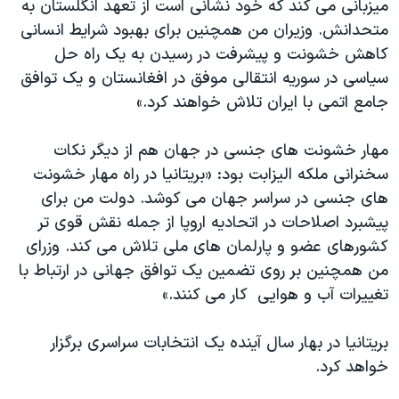
میزبانی می کند که خود نشانی است از تعهد انگلستان به
اسرائیل در جنگ
متحدانش. وزیران من همچنین برای بهبود شرایط انسانی​
نرگس محمدی برنده جایزه نوبل صلح
کاهش خشونت و پیشرفت در رسیدن به یک راه حل
همایش محافظه‌کاران آمریکا «سی‌پک»
سیاسی در سوریه انتقالی موفق در افغانستان و یک توافق
جامع اتمی با ایران تلاش خواهند کرد.»
صفحه‌های ویژه
سفر پرزیدنت ترامپ به چین
مهار خشونت های جنسی در جهان هم از دیگر نکات
سخنرانی ملکه الیزابت بود: «بریتانیا در راه مهار خشونت
های جنسی در سراسر جهان می کوشد. دولت من برای
پیشبرد اصلاحات در اتحادیه اروپا از جمله نقش قوی تر
کشورهای عضو و پارلمان های ملی تلاش می کند. وزرای
من همچنین بر روی تضمین یک توافق جهانی​ در ارتباط با
تغییرات آب و هوایی ​ کار می کنند.»
بریتانیا در بهار سال آینده یک انتخابات سراسری برگزار
خواهد کرد.