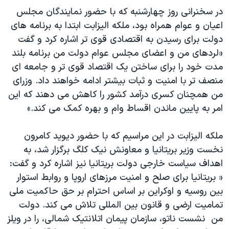
دنبال کنید
در سخنرانی روز چهارشنبه​ که با حضور نمایندگان مجلس
مستندها
فرهنگ و زندگی
اعیان و عوام همراه بود،​ ملکه الیزابت ابتدا به برنامه های
حقوق شهروندی
انتخابات ریاست جمهوری آمریکا ۲۰۲۴
دولت برای رسیدن به اقتصادی قوی تر اشاره کرد و گفت
اقتصادی
حمله جمهوری اسلامی به اسرائیل
«لردهای من و اعضای مجلس عوام ​دولت من​ برنامه بلند
مدت خود را برای ساختن یک اقتصاد قوی تر و جامعه ای
رمز مهسا
علم و فناوری
زبانهای مختلف
منصف تر با امنیت و ثبات بیشتر ادامه خواهند داد. وزرای
اسرائیل در جنگ
ورزش زنان در ایران
من همچنان کسری درآمد کشور را کاهش می دهند که این
گالری عکس
اعتراضات زن، زندگی، آزادی
امر به پایین ماندن اقساط وام و بهره کمک می کند.»
آرشیو پخش زنده
مجموعه مستندهای دادخواهی
ملکه الیزابت در این مراسیم که با حضور دیوید کامرون ​
تریبونال مردمی آبان ۹۸
نخست وزیر بریتانیا و معاونش نیک کلگ برگزار شد​، به
دادگاه حمید نوری
اهداف سیاست خارجی دولت بریتانیا نیز اشاره کرد و گفت:
« بریتانیا برای صلح و امنیت مرزهای اروپا و روابط استوار
چهل سال گروگان‌گیری
بین روسیه و اوکراین​ بر اساس احترام بر حق حاکمیت ملی​
قانون شفافیت دارائی کادر رهبری ایران
تمامیت ارضی و قانون بین المللی تلاش می کند. دولت
اعتراضات مردمی آبان ۹۸
من ​ نشست ناتو،​ سازمان پیمان اتلانتیک شمالی​، را در ویلز