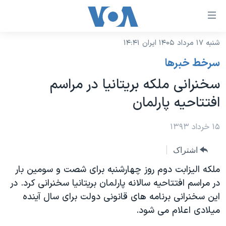
ینکهای
ابل
سترسی
شنبه ۱۷ مرداد ۱۴۰۵ ایران ۱۴:۴۱
خانه
هش
سرخط خبرها
نسخه سبک وب‌سایت
ه
سخنرانی ملکه بریتانیا در مراسم
حتوای
موضوع ها
افتتاحیه پارلمان
صلی
برنامه های تلویزیونی
ایران
هش
جدول برنامه ها
۱۵ خرداد ۱۳۹۳
ه
آمریکا
فحه
صفحه‌های ویژه
جهان
اشتراک
صلی
فرکانس‌های صدای آمریکا
ورزشی
جام جهانی ۲۰۲۶
ملکه الیزابت دوم روز چهارشنبه برای شصت و سومین بار
هش
پخش رادیویی
در مراسم افتتاحیه سالانه پارلمان بریتانیا سخنرانی کرد. در
ه
گزیده‌ها
عملیات خشم حماسی
این سخنرانی برنامه های قانونی دولت برای سال آینده
ستجو
۲۵۰سالگی آمریکا
ویژه برنامه‌ها
یادگیری زبان انگلیسی
میلادی اعلام می شود.
ویدیوها
بایگانی برنامه‌های تلویزیونی