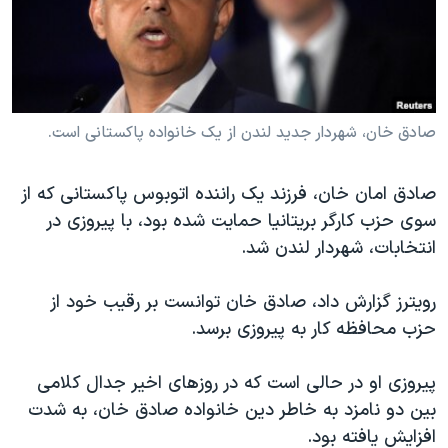
دنبال کنید
مستندها
فرهنگ و زندگی
حقوق شهروندی
انتخابات ریاست جمهوری آمریکا ۲۰۲۴
اقتصادی
حمله جمهوری اسلامی به اسرائیل
رمز مهسا
علم و فناوری
صادق خان، شهردار جدید لندن از یک خانواده پاکستانی است.
زبانهای مختلف
اسرائیل در جنگ
ورزش زنان در ایران
صادق امان خان، فرزند یک راننده اتوبوس پاکستانی که از
گالری عکس
اعتراضات زن، زندگی، آزادی
سوی حزب کارگر بریتانیا حمایت شده بود، با پیروزی در
آرشیو پخش زنده
مجموعه مستندهای دادخواهی
انتخابات، شهردار لندن شد.
تریبونال مردمی آبان ۹۸
رویترز گزارش داد، صادق خان توانست بر رقیب خود از
دادگاه حمید نوری
حزب محافظه کار به پیروزی برسد.
چهل سال گروگان‌گیری
پیروزی او در حالی است که در روزهای اخیر جدال کلامی
قانون شفافیت دارائی کادر رهبری ایران
بین دو نامزد به خاطر دین خانواده صادق خان، به شدت
اعتراضات مردمی آبان ۹۸
افزایش یافته بود.