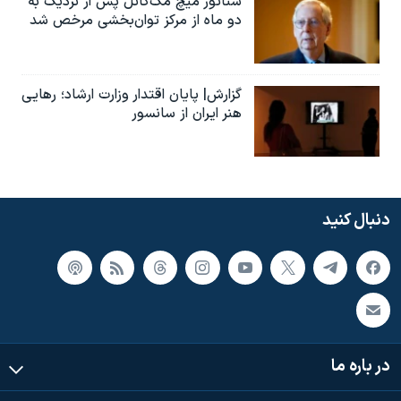
سناتور میچ مک‌کانل پس از نزدیک به
دو ماه از مرکز توان‌بخشی مرخص شد
گزارش| پایان اقتدار وزارت ارشاد؛ رهایی
هنر ایران از سانسور
دنبال کنید
در باره ما