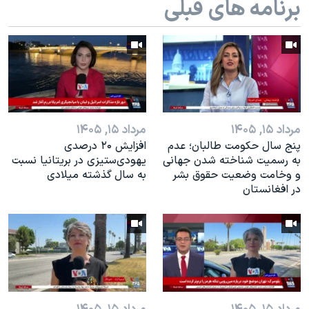
برنامه های قبلی
اسرائیل در جنگ
نرگس محمدی برنده جایزه نوبل صلح
همایش محافظه‌کاران آمریکا «سی‌پک»
صفحه‌های ویژه
سفر پرزیدنت ترامپ به چین
مرداد ۱۵, ۱۴۰۵
مرداد ۱۵, ۱۴۰۵
پنج سال حکومت طالبان؛ عدم
افزایش ۲۰ درصدی
به رسمیت شناخته شدن جهانی
یهودی‌ستیزی در بریتانیا نسبت
و وخامت وضعیت حقوق بشر
به سال گذشته میلادی
در افغانستان