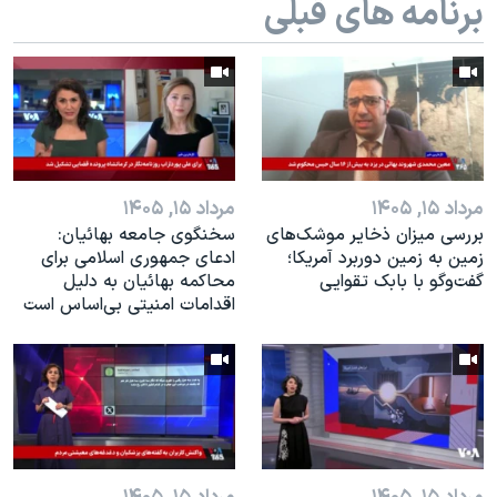
برنامه های قبلی
اسرائیل در جنگ
نرگس محمدی برنده جایزه نوبل صلح
همایش محافظه‌کاران آمریکا «سی‌پک»
صفحه‌های ویژه
سفر پرزیدنت ترامپ به چین
مرداد ۱۵, ۱۴۰۵
مرداد ۱۵, ۱۴۰۵
بررسی میزان ذخایر موشک‌های
سخنگوی جامعه بهائیان:
زمین به زمین دوربرد آمریکا؛
ادعای جمهوری اسلامی برای
گفت‌وگو با بابک تقوایی
محاکمه بهائیان به دلیل
اقدامات امنیتی بی‌اساس است