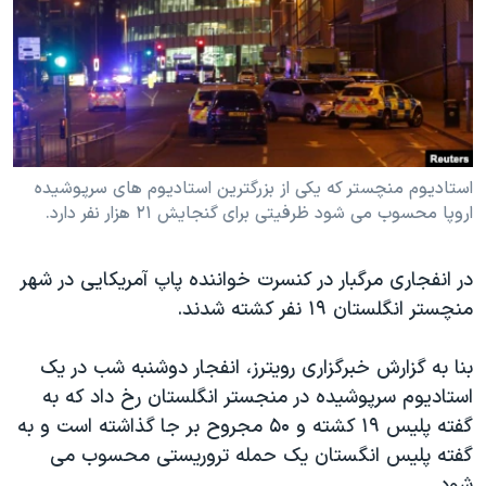
دنبال کنید
مستندها
فرهنگ و زندگی
حقوق شهروندی
انتخابات ریاست جمهوری آمریکا ۲۰۲۴
اقتصادی
حمله جمهوری اسلامی به اسرائیل
رمز مهسا
علم و فناوری
زبانهای مختلف
اسرائیل در جنگ
ورزش زنان در ایران
استادیوم منچستر که یکی از بزرگترین استادیوم های سرپوشیده
اروپا محسوب می شود ظرفیتی برای گنجایش ۲۱ هزار نفر دارد.
گالری عکس
اعتراضات زن، زندگی، آزادی
آرشیو پخش زنده
مجموعه مستندهای دادخواهی
در انفجاری مرگبار در کنسرت خواننده پاپ آمریکایی در شهر
تریبونال مردمی آبان ۹۸
منچستر انگلستان ۱۹ نفر کشته شدند.
دادگاه حمید نوری
بنا به گزارش خبرگزاری رویترز، انفجار دوشنبه شب در یک
چهل سال گروگان‌گیری
استادیوم سرپوشیده در منجستر انگلستان رخ داد که به
قانون شفافیت دارائی کادر رهبری ایران
گفته پلیس ۱۹​ کشته و ۵۰ مجروح بر جا گذاشته است و به
اعتراضات مردمی آبان ۹۸
گفته پلیس انگستان یک حمله تروریستی محسوب می
شود.