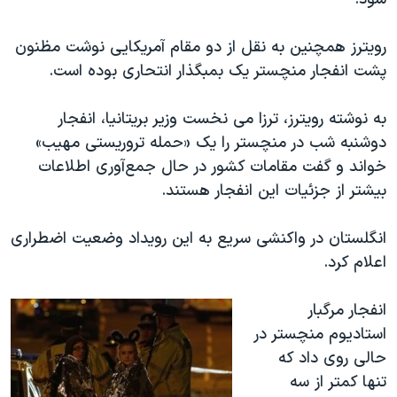
اسرائیل در جنگ
نرگس محمدی برنده جایزه نوبل صلح
رویترز همچنین به نقل از دو مقام آمریکایی نوشت مظنون
همایش محافظه‌کاران آمریکا «سی‌پک»
پشت انفجار منچستر یک بمبگذار انتحاری بوده است.
صفحه‌های ویژه
به نوشته رویترز، ترزا می نخست وزیر بریتانیا، انفجار
سفر پرزیدنت ترامپ به چین
دوشنبه شب در منچستر را یک «حمله تروریستی مهیب»
خواند و گفت مقامات کشور در حال جمع‌آوری اطلاعات
بیشتر از جزئیات این انفجار هستند.
انگلستان در واکنشی سریع به این رویداد وضعیت اضطراری
اعلام کرد.
​انفجار مرگبار
استادیوم منچستر در
حالی روی داد که
تنها کمتر از سه