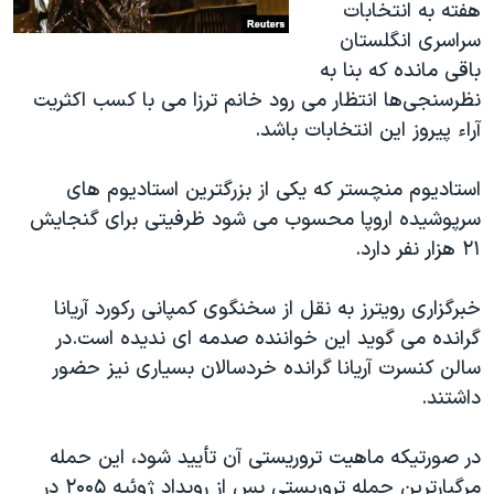
هفته به انتخابات
سراسری انگلستان
باقی مانده که بنا به
نظرسنجی‌ها انتظار می رود خانم ترزا می با کسب اکثریت
آراء پیروز این انتخابات باشد.
استادیوم منچستر که یکی از بزرگترین استادیوم های
سرپوشیده اروپا محسوب می شود ظرفیتی برای گنجایش
۲۱ هزار نفر دارد.
خبرگزاری رویترز به نقل از سخنگوی کمپانی رکورد آریانا
گرانده می گوید این خواننده صدمه ای ندیده است.در
سالن کنسرت آریانا گرانده خردسالان بسیاری نیز حضور
داشتند.
در صورتیکه ماهیت تروریستی آن تأیید شود، این حمله
مرگبارترین حمله تروریستی پس از رویداد ژوئیه ۲۰۰۵ در