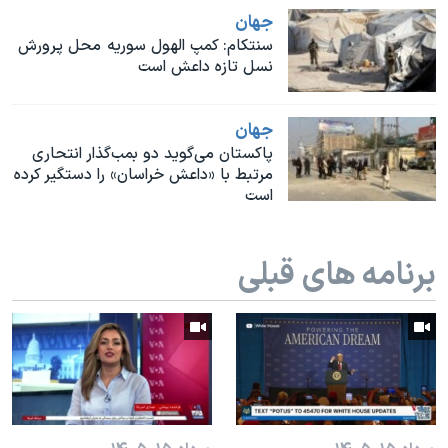
اسرائیل در جنگ
جهان
نرگس محمدی برنده جایزه نوبل صلح
سنتکام: کمپ الهول سوریه محل پرورش
نسل تازه داعش است
همایش محافظه‌کاران آمریکا «سی‌پک»
صفحه‌های ویژه
جهان
سفر پرزیدنت ترامپ به چین
پاکستان می‌گوید دو بمب‌گذار انتحاری
مرتبط با «داعش خراسان» را دستگیر کرده
است
برنامه های قبلی