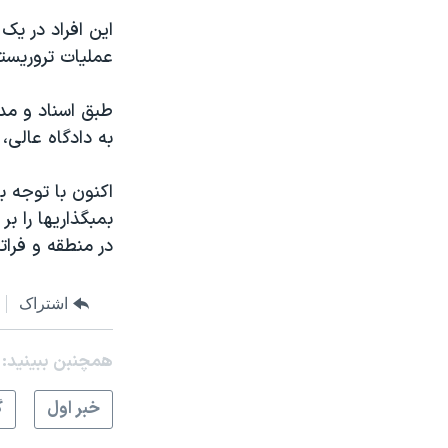
مستندها
فرهنگ و زندگی
حقوق شهروندی
انتخابات ریاست جمهوری آمریکا ۲۰۲۴
عمليات تروريست
اقتصادی
حمله جمهوری اسلامی به اسرائیل
طبق اسناد و مدا
رمز مهسا
علم و فناوری
به دادگاه عالی،
اسرائیل در جنگ
ورزش زنان در ایران
گالری عکس
اعتراضات زن، زندگی، آزادی
اکنون با توجه ب
بمبگذاريها را ب
آرشیو پخش زنده
مجموعه مستندهای دادخواهی
در منطقه و فراتر
تریبونال مردمی آبان ۹۸
دادگاه حمید نوری
اشتراک
چهل سال گروگان‌گیری
همچنبن ببینید:
قانون شفافیت دارائی کادر رهبری ایران
اعتراضات مردمی آبان ۹۸
خبر اول
گ
اسرائیل در جنگ