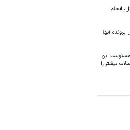
 پايتخت اوگاندا، به ارتکاب ۸۹ فقره قتل، انجام
 پرونده آنها
 مسئوليت اين
ملات بيشتر را