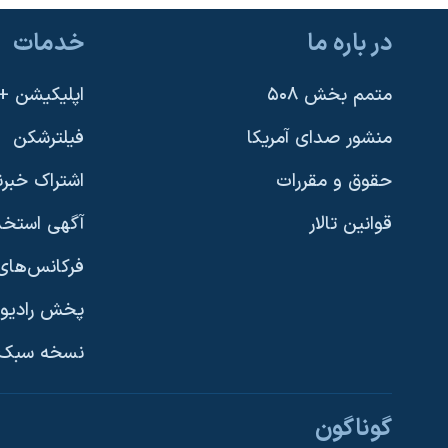
نرگس محمدی برنده جایزه نوبل صلح
در باره ما
خدمات
همایش محافظه‌کاران آمریکا «سی‌پک»
متمم بخش ۵۰۸
اپلیکیشن +VOA
صفحه‌های ویژه
سفر پرزیدنت ترامپ به چین
منشور صدای آمریکا
فیلترشکن
حقوق و مقررات
اشتراک خبرن
قوانین تالار
آگهی استخد
فرکانس‌های 
پخش رادیو
یادگیری زبان انگلیسی
نسخه سبک 
دنبال کنید
گوناگون