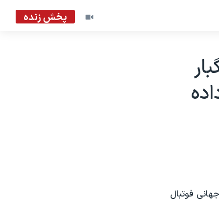
پخش زنده
بار
اده
 فينال جام جهانی فوتبال