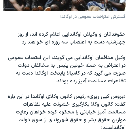
دنبال کنید
مستندها
فرهنگ و زندگی
گسترش اعتراضات عمومی در اوگاندا
حقوق شهروندی
انتخابات ریاست جمهوری آمریکا ۲۰۲۴
اقتصادی
حمله جمهوری اسلامی به اسرائیل
حقوقدانان و وکیلان اوگاندایی اعلام کرده اند، از روز
رمز مهسا
علم و فناوری
چهارشنبه دست به اعتصاب سه روزه ای خواهند زد.
زبانهای مختلف
اسرائیل در جنگ
ورزش زنان در ایران
وکیل مدافعان اوگاندایی می گویند: این اعتصاب عمومی
گالری عکس
اعتراضات زن، زندگی، آزادی
در اعتراض به حمله خونین پلیس به مخالفان دولت
آرشیو پخش زنده
مجموعه مستندهای دادخواهی
صورت می گیرد که در کامپالا پایتخت اوگاندا دست به
تریبونال مردمی آبان ۹۸
تظاهرات مسالمت آمیز زده بودند.
دادگاه حمید نوری
«بروس کیی ریری» رئیس کانون وکلای اوگاندا در این باره
چهل سال گروگان‌گیری
گفت: کانون وکلا بکارگیری خشونت علیه تظاهرات
قانون شفافیت دارائی کادر رهبری ایران
مسالمت آمیز خیابانی را محکوم کرده خواهان رعایت
موازین حقوق بشر و حقوق شهروندی از سوی دولت
اعتراضات مردمی آبان ۹۸
اوگانداست.»