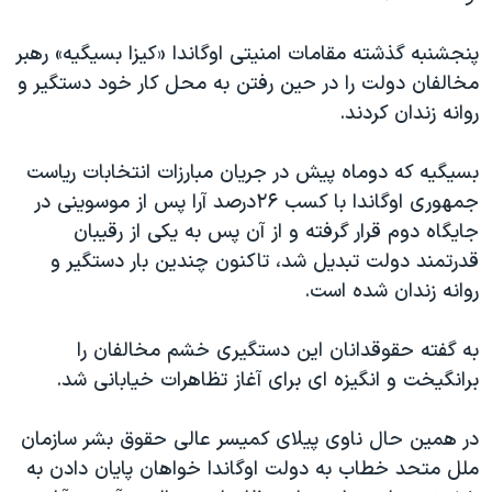
اسرائیل در جنگ
نرگس محمدی برنده جایزه نوبل صلح
پنجشنبه گذشته مقامات امنیتی اوگاندا «کیزا بسیگیه» رهبر
مخالفان دولت را در حین رفتن به محل کار خود دستگیر و
همایش محافظه‌کاران آمریکا «سی‌پک»
روانه زندان کردند.
صفحه‌های ویژه
سفر پرزیدنت ترامپ به چین
بسیگیه که دوماه پیش در جریان مبارزات انتخابات ریاست
جمهوری اوگاندا با کسب ۲۶درصد آرا پس از موسوینی در
جایگاه دوم قرار گرفته و از آن پس به یکی از رقیبان
قدرتمند دولت تبدیل شد، تاکنون چندین بار دستگیر و
روانه زندان شده است.
به گفته حقوقدانان این دستگیری خشم مخالفان را
برانگیخت و انگیزه ای برای آغاز تظاهرات خیابانی شد.
در همین حال ناوی پیلای کمیسر عالی حقوق بشر سازمان
ملل متحد خطاب به دولت اوگاندا خواهان پایان دادن به