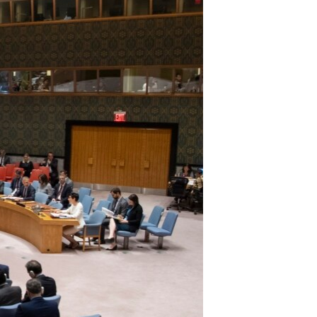
مستندها
فرهنگ و زندگی
حقوق شهروندی
انتخابات ریاست جمهوری آمریکا ۲۰۲۴
اقتصادی
حمله جمهوری اسلامی به اسرائیل
رمز مهسا
علم و فناوری
اسرائیل در جنگ
ورزش زنان در ایران
گالری عکس
اعتراضات زن، زندگی، آزادی
آرشیو پخش زنده
مجموعه مستندهای دادخواهی
تریبونال مردمی آبان ۹۸
دادگاه حمید نوری
چهل سال گروگان‌گیری
قانون شفافیت دارائی کادر رهبری ایران
اعتراضات مردمی آبان ۹۸
اسرائیل در جنگ