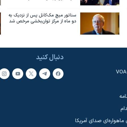
سناتور میچ مک‌کانل پس از نزدیک به
دو ماه از مرکز توان‌بخشی مرخص شد
دنبال کنید
امه
ام
ماهواره‌ای صدای آمریکا