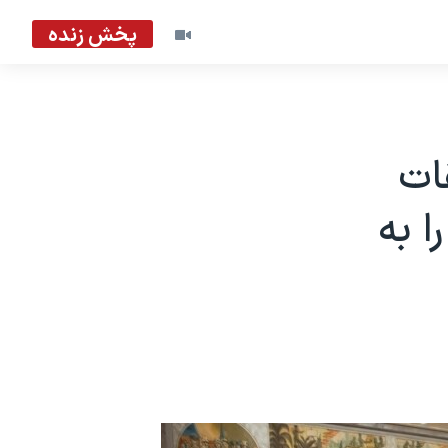
پخش زنده
ات
ا به