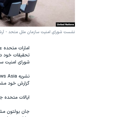
نرگس محمدی برنده جایزه نوبل صلح
همایش محافظه‌کاران آمریکا «سی‌پک»
صفحه‌های ویژه
نشست شورای امنیت سازمان ملل متحد - آرش
سفر پرزیدنت ترامپ به چین
امارات متحده عر
تحقیقات خود درب
شورای امنیت سا
نشریه
ws Asia
گزارش خود مشخص
ایالات متحده ج
جان بولتون مشا