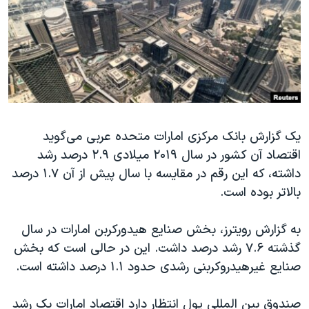
دنبال کنید
مستندها
فرهنگ و زندگی
حقوق شهروندی
انتخابات ریاست جمهوری آمریکا ۲۰۲۴
اقتصادی
حمله جمهوری اسلامی به اسرائیل
رمز مهسا
علم و فناوری
زبانهای مختلف
اسرائیل در جنگ
ورزش زنان در ایران
یک گزارش بانک مرکزی امارات متحده عربی می‌گوید
گالری عکس
اعتراضات زن، زندگی، آزادی
اقتصاد آن کشور در سال ۲۰۱۹ میلادی ۲.۹ درصد رشد
آرشیو پخش زنده
مجموعه مستندهای دادخواهی
داشته، که این رقم در مقایسه با سال پیش از آن ۱.۷ درصد
تریبونال مردمی آبان ۹۸
بالاتر بوده است.
دادگاه حمید نوری
به گزارش رویترز، بخش صنایع هیدورکربن امارات در سال
چهل سال گروگان‌گیری
گذشته ۷.۶ رشد درصد داشت. این در حالی است که بخش
قانون شفافیت دارائی کادر رهبری ایران
صنایع غیرهیدروکربنی رشدی حدود ۱.۱ درصد داشته است.
اعتراضات مردمی آبان ۹۸
صندوق بین المللی پول انتظار دارد اقتصاد امارات یک رشد