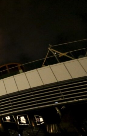
مستندها
فرهنگ و زندگی
حقوق شهروندی
انتخابات ریاست جمهوری آمریکا ۲۰۲۴
اقتصادی
حمله جمهوری اسلامی به اسرائیل
رمز مهسا
علم و فناوری
اسرائیل در جنگ
ورزش زنان در ایران
گالری عکس
اعتراضات زن، زندگی، آزادی
آرشیو پخش زنده
مجموعه مستندهای دادخواهی
تریبونال مردمی آبان ۹۸
دادگاه حمید نوری
چهل سال گروگان‌گیری
قانون شفافیت دارائی کادر رهبری ایران
اعتراضات مردمی آبان ۹۸
اسرائیل در جنگ