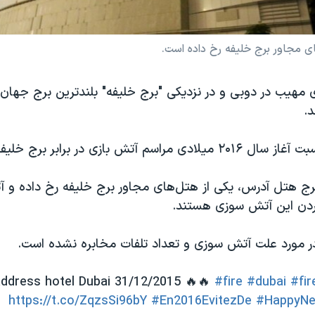
 مجاور برج خلیفه رخ داده است.
 مهیب در دوبی و در نزدیکی "برج خلیفه" بلندترین برج جهان،
.
م آتش بازی در برابر برج خلیفه برگزار شود.
ج هتل آدرس، یکی از هتل‌های مجاور برج خلیفه رخ داده و آ
ن این آتش سوزی هستند.
در مورد علت آتش سوزی و تعداد تلفات مخابره نشده است.
 address hotel Dubai 31/12/2015 🔥🔥
#fire
#dubai
#fi
https://t.co/ZqzsSi96bY
#En2016EvitezDe
#HappyNe