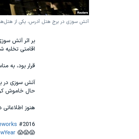
نرگس محمدی برنده جایزه نوبل صلح
همایش محافظه‌کاران آمریکا «سی‌پک»
آتش سوزی در برج هتل آدرس، یکی از هتل‌های
صفحه‌های ویژه
بر اثر آتش سوزی
سفر پرزیدنت ترامپ به چین
اقامتی تخلیه شد
قرار بود، به مناسبت آغاز سال ۲۰۱۶ میلادی مراس
آتش سوزی در بر
حال خاموش کرد
هنوز اطلاعاتی 
reworks
#2016
wYear
😱😱😱