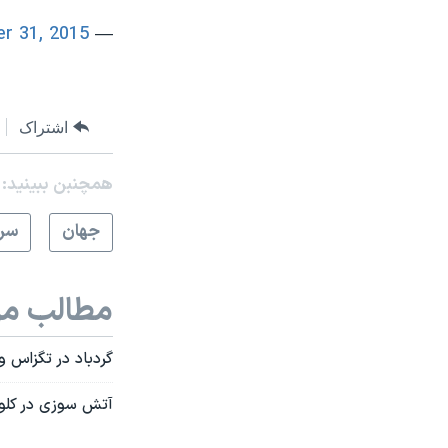
r 31, 2015
— Sondage de Meuf ! (@SondageDeMeuf)
اشتراک
همچنبن ببینید:
جهان
سرخ
مطالب مر
گردباد در تگزاس 
آتش سوزی در کلوپ شبانه