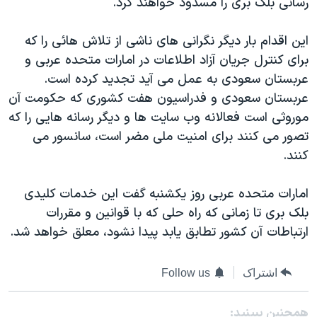
رسانی بلک بری را مسدود خواهند کرد.
اسرائیل در جنگ
نرگس محمدی برنده جایزه نوبل صلح
این اقدام بار دیگر نگرانی های ناشی از تلاش هائی را که
همایش محافظه‌کاران آمریکا «سی‌پک»
برای کنترل جریان آزاد اطلاعات در امارات متحده عربی و
عربستان سعودی به عمل می آید تجدید کرده است.
صفحه‌های ویژه
عربستان سعودی و فدراسیون هفت کشوری که حکومت آن
سفر پرزیدنت ترامپ به چین
موروثی است فعالانه وب سایت ها و دیگر رسانه هایی را که
تصور می کنند برای امنیت ملی مضر است، سانسور می
کنند.
امارات متحده عربی روز یکشنبه گفت این خدمات کلیدی
بلک بری تا زمانی که راه حلی که با قوانین و مقررات
ارتباطات آن کشور تطابق یابد پیدا نشود، معلق خواهد شد.
اشتراک
Follow us
همچنبن ببینید: