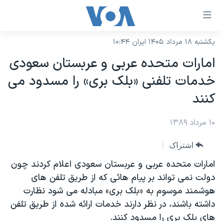
ینکهای
ابل
سترسی
یکشنبه ۱۸ مرداد ۱۴۰۵ ایران ۱۰:۴۴
خانه
هش
امارات متحده عربی و عربستان سعودی
نسخه سبک وب‌سایت
ه
خدمات تلفنی «بلک بری» را مسدود می
حتوای
موضوع ها
کنند
صلی
برنامه های تلویزیونی
ایران
هش
۱۰ مرداد ۱۳۸۹
جدول برنامه ها
ه
آمریکا
فحه
صفحه‌های ویژه
جهان
اشتراک
صلی
فرکانس‌های صدای آمریکا
ورزشی
جام جهانی ۲۰۲۶
امارات متحده عربی و عربستان سعودی اعلام کردند چون
هش
پخش رادیویی
دولت نمی تواند بر پیام هائی که از طریق تلفن های
ه
گزیده‌ها
عملیات خشم حماسی
هوشمند موسوم به «بلک بری» مبادله می شود نظارت
ستجو
۲۵۰سالگی آمریکا
ویژه برنامه‌ها
یادگیری زبان انگلیسی
داشته باشند، در نظر دارند خدمات ارائه شده از طریق تلفن
ویدیوها
بایگانی برنامه‌های تلویزیونی
های بلک بری را مسدود کنند.