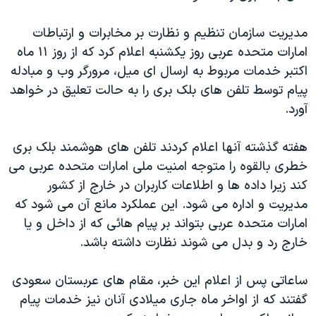
دنبال کنید
مستندها
فرهنگ و زندگی
مدیریت سازمان تنظیم و نظارت بر مخابرات و ارتباطات
حقوق شهروندی
انتخابات ریاست جمهوری آمریکا ۲۰۲۴
امارات متحده عربی روز یکشنبه اعلام کرد که از روز ۱۱ ماه
اقتصادی
حمله جمهوری اسلامی به اسرائیل
اکتبر خدمات مربوط به ارسال ای میل، مرورگر وب و مبادله
پیام توسط تلفن های بلک بری را به حالت تعلیق در خواهد
رمز مهسا
علم و فناوری
زبانهای مختلف
آورد.
اسرائیل در جنگ
ورزش زنان در ایران
گالری عکس
اعتراضات زن، زندگی، آزادی
هفته گذشته آنها اعلام کردند تلفن های هوشمند بلک بری
خطری بالقوه را متوجه امنیت ملی امارات متحده عربی می
آرشیو پخش زنده
مجموعه مستندهای دادخواهی
کند زیرا داده ها و اطلاعات کاربران در خارج از کشور
تریبونال مردمی آبان ۹۸
مدیریت و اداره می شود. این عملکرد مانع آن می شود که
دادگاه حمید نوری
امارات متحده عربی بتواند بر پیام هائی که از داخل و یا
خارج رد و بدل می شوند نظارت داشته باشد.
چهل سال گروگان‌گیری
قانون شفافیت دارائی کادر رهبری ایران
ساعاتی پس از اعلام این خبر، مقام های عربستان سعودی
اعتراضات مردمی آبان ۹۸
گفتند که از اواخر ماه جاری میلادی آنان نیز خدمات پیام