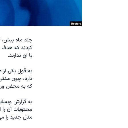
نرگس محمدی برنده جایزه نوبل صلح
همایش محافظه‌کاران آمریکا «سی‌پک»
صفحه‌های ویژه
سفر پرزیدنت ترامپ به چین
چند ماه پیش، تی
کردند که هدف آ
با آن ندارند.
به قول یکی از مد
دارد، چون مدتی 
که به محض ورود 
به گزارش وبسایت
محتویات آن را ا
مدل جدید را می‌