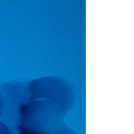
مستندها
فرهنگ و زندگی
حقوق شهروندی
انتخابات ریاست جمهوری آمریکا ۲۰۲۴
اقتصادی
حمله جمهوری اسلامی به اسرائیل
رمز مهسا
علم و فناوری
اسرائیل در جنگ
ورزش زنان در ایران
گالری عکس
اعتراضات زن، زندگی، آزادی
آرشیو پخش زنده
مجموعه مستندهای دادخواهی
تریبونال مردمی آبان ۹۸
دادگاه حمید نوری
چهل سال گروگان‌گیری
قانون شفافیت دارائی کادر رهبری ایران
اعتراضات مردمی آبان ۹۸
اسرائیل در جنگ