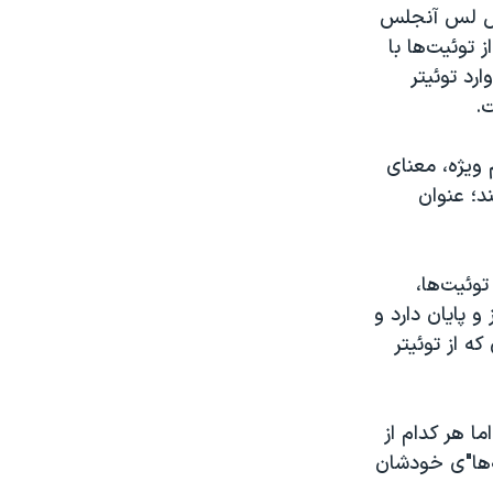
تبال لس آنجلس
 سیلی از توئیت‌ها با
رد توئیتر
ت.
 ویژه، معنای
moments را در نظر گرفتند؛ عنوان
توئیت‌ها،
 و پایان دارد و
که از توئیتر
ا هر کدام از
حظه‌ها"ی خودشان