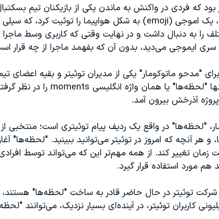
ار بود که فردی در واکنش به ماندن یکی از بازیکنان تیم بسک
کلیپرز در آن تیم، یک اموجی (emoji) به شکل هواپیما را توئیت کرد، که
 را به دنبال داشت و در نهایت وقتی که کاربری وسط ماجرا وا
سری ایموجی می‌دید، بدون آن که بفهمد ماجرا از چه قرار اس
 برای "مدحو ماتوکومار" یکی از مدیران توئیتر و بقیه اعضای تیم
دیگری داشت. آنها "لحظه‌ها" یا همان واژه انگلیسی 
پروژه آذرخش بیرون آمد.
ار، "لحظه‌ها" در واقع یک ردیف پیام توئیتری است؛ منتخبی از 
 و هر آنچه که امروز در توئیتر می‌توانید ببینید. "لحظه‌ها" آغاز
 زمان تغییر کند. از همه مهم‌تر این که می‌تواند توسط افرادی 
 هم مورد استفاده قرار گیرد.
رکت توئیتر در حال حاضر قادر به ساخت "لحظه‌ها" هستند، ام
ت ۳۰۰ میلیونی کاربران توئیتر، در آینده‌ای بسیار نزدیک، می‌توانند "ل