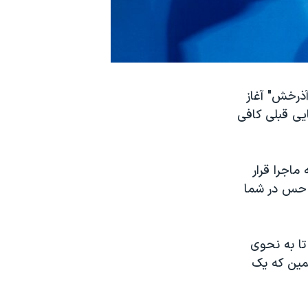
آذرخش" آغاز
یی قبلی کافی
 ماجرا قرار
ن حس در شما
تا به نحوی
همین که یک