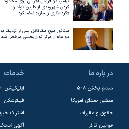
ترامپ دو فرمان اجرایی برای محدود
کردن شهروندی از طریق تولد و
«گردشگری زایمان» امضا کرد
سناتور میچ مک‌کانل پس از نزدیک به
دو ماه از مرکز توان‌بخشی مرخص شد
در باره ما
خدمات
متمم بخش ۵۰۸
اپلیکیشن +VOA
منشور صدای آمریکا
فیلترشکن
حقوق و مقررات
اشتراک خبرن
قوانین تالار
آگهی استخد