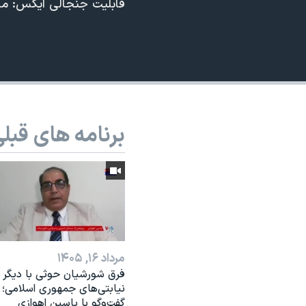
قابلیت جنجالی ایکس: ما
نرگس محمدی برنده جایزه نوبل صلح
360p
همایش محافظه‌کاران آمریکا «سی‌پک»
480p
صفحه‌های ویژه
720p
سفر پرزیدنت ترامپ به چین
1080p
برنامه های قبل
مرداد ۱۶, ۱۴۰۵
فرق شورشیان حوثی با دیگر
نیابتی‌های جمهوری اسلامی؛
گفت‌وگو با یاسین اهوازی