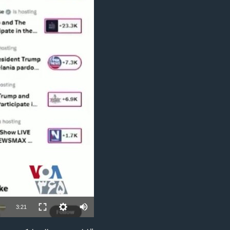
مستندها
فرهنگ و زندگی
حقوق شهروندی
انتخابات ریاست جمهوری آمریکا ۲۰۲۴
اقتصادی
حمله جمهوری اسلامی به اسرائیل
رمز مهسا
علم و فناوری
اسرائیل در جنگ
ورزش زنان در ایران
گالری عکس
اعتراضات زن، زندگی، آزادی
آرشیو پخش زنده
مجموعه مستندهای دادخواهی
تریبونال مردمی آبان ۹۸
دادگاه حمید نوری
چهل سال گروگان‌گیری
قانون شفافیت دارائی کادر رهبری ایران
اعتراضات مردمی آبان ۹۸
Auto
3:21
اسرائیل در جنگ
240p