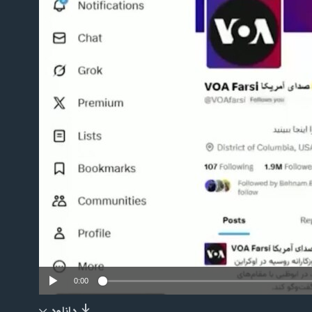
No m
0:00