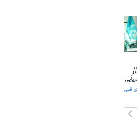
س
غاز
ریایی
ی قبلی