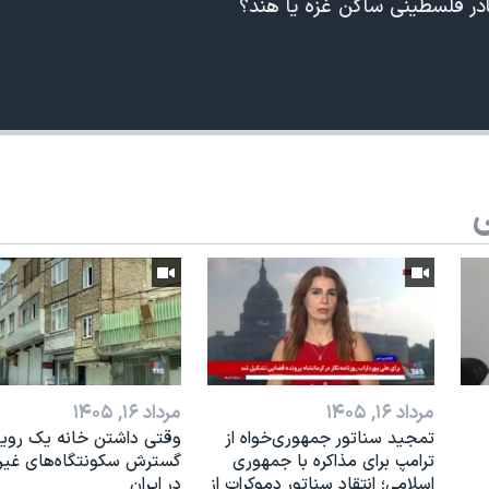
در فلسطینی ساکن غزه یا هند؟
ی
360p
240p
Auto
1080p
720p
مرداد ۱۶, ۱۴۰۵
مرداد ۱۶, ۱۴۰۵
تمجید سناتور جمهوری‌خواه از
وقتی داشتن خانه یک رویا
ترامپ برای مذاکره با جمهوری
گسترش سکونتگاه‌های غی
اسلامی؛ انتقاد سناتور دموکرات از
در ایران