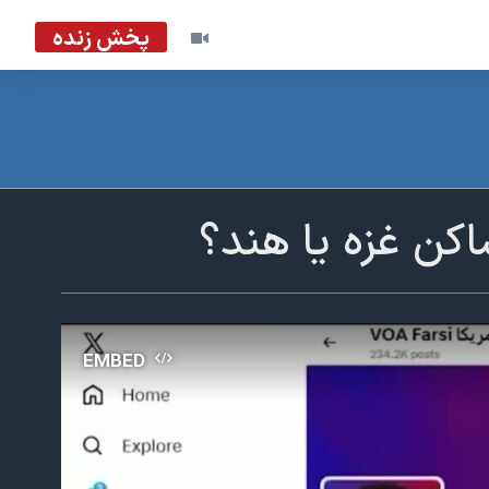
پخش زنده
کن غزه یا هند؟
EMBED