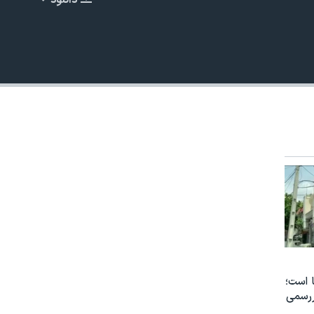
دانلود
EMBED
480p
 است؛
ررسمی