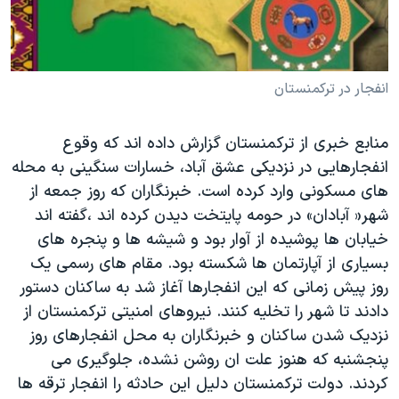
دنبال کنید
مستندها
فرهنگ و زندگی
حقوق شهروندی
انتخابات ریاست جمهوری آمریکا ۲۰۲۴
اقتصادی
حمله جمهوری اسلامی به اسرائیل
انفجار در ترکمنستان
رمز مهسا
علم و فناوری
زبانهای مختلف
منابع خبری از ترکمنستان گزارش داده اند که وقوع
اسرائیل در جنگ
ورزش زنان در ایران
انفجارهایی در نزدیکی عشق آباد، خسارات سنگینی به محله
گالری عکس
اعتراضات زن، زندگی، آزادی
های مسکونی وارد کرده است. خبرنگاران که روز جمعه از
آرشیو پخش زنده
مجموعه مستندهای دادخواهی
شهر« آبادان» در حومه پایتخت دیدن کرده اند ،گفته اند
خیابان ها پوشیده از آوار بود و شیشه ها و پنجره های
تریبونال مردمی آبان ۹۸
بسیاری از آپارتمان ها شکسته بود. مقام های رسمی یک
دادگاه حمید نوری
روز پیش زمانی که این انفجارها آغاز شد به ساکنان دستور
چهل سال گروگان‌گیری
دادند تا شهر را تخلیه کنند. نیروهای امنیتی ترکمنستان از
نزدیک شدن ساکنان و خبرنگاران به محل انفجارهای روز
قانون شفافیت دارائی کادر رهبری ایران
پنجشنبه که هنوز علت ان روشن نشده، جلوگیری می
اعتراضات مردمی آبان ۹۸
کردند. دولت ترکمنستان دلیل این حادثه را انفجار ترقه ها