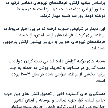
براساس بیانیه ارتش، فرماندهان نیروهای نظامی ترکیه به
دنبال کنید
مستندها
فرهنگ و زندگی
منظور ارزیابی «وضعیت جدی» بازداشت های مرتبط با
حقوق شهروندی
انتخابات ریاست جمهوری آمریکا ۲۰۲۴
توطئه کودتا روز سه شنبه دیدار کردند.
اقتصادی
حمله جمهوری اسلامی به اسرائیل
این دیدار در شرایطی صورت گرفت که در پی اخبار مربوط به
رمز مهسا
علم و فناوری
توطئه برای کودتا، فرماندهان ارشد ارتش، از جمله
زبانهای مختلف
اسرائیل در جنگ
ورزش زنان در ایران
فرماندهان نیروهای هوایی و دریایی پیشین ارتش بازجویی
شده اند.
گالری عکس
اعتراضات زن، زندگی، آزادی
آرشیو پخش زنده
مجموعه مستندهای دادخواهی
رسانه های ترکیه گزارش داده اند بی ثبات کردن دولت با
تریبونال مردمی آبان ۹۸
بمب گذاری در مساجد و تحریک یونان به حمله به جت
ترکیه بخشی از توطئه طراحی شده در سال ۲۰۰۳ بوده
دادگاه حمید نوری
است.
چهل سال گروگان‌گیری
قانون شفافیت دارائی کادر رهبری ایران
دستگیری های گسترده اخیر از تعمیق تنش های بین حزب
حاکم اسلام گرا، حزب عدالت و توسعه و ارتش کشور
اعتراضات مردمی آبان ۹۸
حکایت می کند. ارتش ترکیه خود را حافظ سنت سکولار