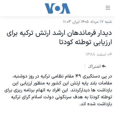
ینکهای
ابل
سترسی
شنبه ۱۷ مرداد ۱۴۰۵ ایران ۱۱:۰۳
خانه
هش
دیدار فرماندهان ارشد ارتش ترکیه برای
نسخه سبک وب‌سایت
ه
ارزیابی توطئه کودتا
حتوای
موضوع ها
صلی
۰۴ اسفند ۱۳۸۸
برنامه های تلویزیونی
ایران
هش
جدول برنامه ها
ه
آمریکا
اشتراک
فحه
صفحه‌های ویژه
جهان
در پی دستگیری ۴۹ مقام نظامی ترکیه در روز دوشنبه،
صلی
فرکانس‌های صدای آمریکا
مقامات بلند پایه ارتش این کشور به منظور ارزیابی این
ورزشی
جام جهانی ۲۰۲۶
هش
بازداشت ها دیدارکردند. این افراد به اتهام برنامه ریزی برای
پخش رادیویی
ه
گزیده‌ها
عملیات خشم حماسی
توطئه کودتا به هدف سرنگونی دولت اسلام گرای ترکیه
ستجو
۲۵۰سالگی آمریکا
ویژه برنامه‌ها
بازداشت شده اند.
یادگیری زبان انگلیسی
ویدیوها
بایگانی برنامه‌های تلویزیونی