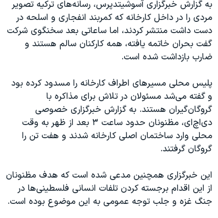
اسرائیل در جنگ
به گزارش خبرگزاری آسوشیتد‌پرس، رسانه‌های ترکیه تصویر
مردی را در داخل کارخانه که کمربند انفجاری و اسلحه در
نرگس محمدی برنده جایزه نوبل صلح
دست داشت منتشر کردند، اما ساعاتی بعد سخنگوی شرکت
همایش محافظه‌کاران آمریکا «سی‌پک»
گفت بحران خاتمه یافته، همه کارکنان سالم هستند و
صفحه‌های ویژه
ضارب بازداشت شده است.
سفر پرزیدنت ترامپ به چین
پلیس محلی مسیرهای اطراف کارخانه را مسدود کرده بود
و گفته می‌شد مسئولان در تلاش برای مذاکره با
گروگان‌گیران هستند. به گزارش خبرگزاری خصوصی
دی‌اچ‌ای، مظنونان حدود ساعت ۳ بعد از ظهر به وقت
محلی وارد ساختمان اصلی کارخانه شدند و هفت تن را
گروگان گرفتند.
این خبرگزاری همچنین مدعی شده است که هدف مظنونان
از این اقدام برجسته‌ کردن تلفات انسانی فلسطینی‌ها در
جنگ غزه و جلب توجه عمومی به این موضوع بوده است.