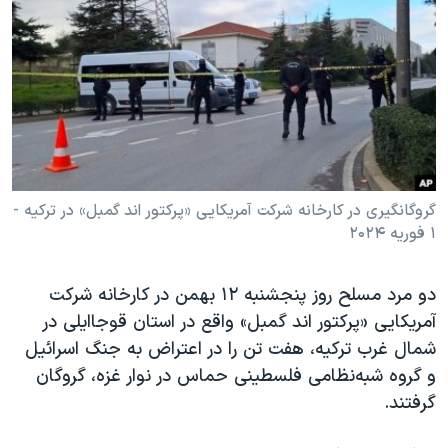
دنبال کنید
مستندها
فرهنگ و زندگی
حقوق شهروندی
انتخابات ریاست جمهوری آمریکا ۲۰۲۴
اقتصادی
حمله جمهوری اسلامی به اسرائیل
رمز مهسا
علم و فناوری
زبانهای مختلف
اسرائیل در جنگ
ورزش زنان در ایران
گالری عکس
اعتراضات زن، زندگی، آزادی
گروگانگیری در کارخانه شرکت آمریکایی «پرکتور اند گمبل» در ترکیه -
۱ فوریه ۲۰۲۴
آرشیو پخش زنده
مجموعه مستندهای دادخواهی
تریبونال مردمی آبان ۹۸
دو مرد مسلح روز پنجشنبه ۱۲ بهمن در کارخانه شرکت
دادگاه حمید نوری
آمریکایی «پرکتور اند گمبل» واقع در استان قوجاایلی در
چهل سال گروگان‌گیری
شمال غرب ترکیه، هفت تن را در اعتراض به جنگ اسرائیل
و گروه شبه‌نظامی فلسطینی حماس در نوار غزه، گروگان
قانون شفافیت دارائی کادر رهبری ایران
گرفتند.
اعتراضات مردمی آبان ۹۸