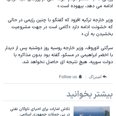
دنبال کنید
ادامه می دهد، بیهوده است.»
مستندها
فرهنگ و زندگی
حقوق شهروندی
انتخابات ریاست جمهوری آمریکا ۲۰۲۴
وزیر خارجه ترکیه افزود که گفتگو با چنین رژیمی در حالی
اقتصادی
حمله جمهوری اسلامی به اسرائیل
که خشونت ادامه دارد «گامی است در جهت مشروعیت
بخشیدن به آن.»
رمز مهسا
علم و فناوری
زبانهای مختلف
اسرائیل در جنگ
ورزش زنان در ایران
سرگئی لاوروف، وزیر خارجه روسیه روز دوشنبه پس از دیدار
گالری عکس
اعتراضات زن، زندگی، آزادی
با اخضر ابراهیمی در مسکو، گفته بود بدون مذاکره با
دولت سوریه، هیچ نتیجه ای حاصل نخواهد شد.
آرشیو پخش زنده
مجموعه مستندهای دادخواهی
تریبونال مردمی آبان ۹۸
اشتراک
Follow us
دادگاه حمید نوری
چهل سال گروگان‌گیری
بیشتر بخوانید
قانون شفافیت دارائی کادر رهبری ایران
اعتراضات مردمی آبان ۹۸
تلاش امارات برای احیای ناوگان نفتی
در پی حملات جمهوری اسلامی