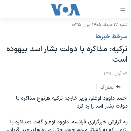
ینکهای
ابل
سترسی
شنبه ۱۷ مرداد ۱۴۰۵ ایران ۱۰:۳۵
خانه
هش
سرخط خبرها
نسخه سبک وب‌سایت
ه
ترکیه:‌ مذاکره با دولت بشار اسد بیهوده
حتوای
موضوع ها
است
صلی
برنامه های تلویزیونی
ایران
هش
جدول برنامه ها
۰۹ آبان ۱۳۹۱
ه
آمریکا
فحه
صفحه‌های ویژه
جهان
اشتراک
صلی
فرکانس‌های صدای آمریکا
ورزشی
جام جهانی ۲۰۲۶
احمد داوود اوغلو، وزیر خارجه ترکیه هرنوع مذاکره با
هش
پخش رادیویی
دولت بشار اسد را رد کرد.
ه
گزیده‌ها
عملیات خشم حماسی
ستجو
۲۵۰سالگی آمریکا
ویژه برنامه‌ها
یادگیری زبان انگلیسی
به گزارش خبرگزاری فرانسه، داوود اوغلو گفت «مذاکره با
ویدیوها
بایگانی برنامه‌های تلویزیونی
رژیمی که به کشتار مردم خود، حتی در روزهای عید قربان،