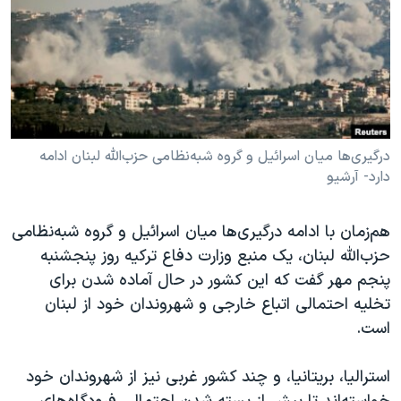
دنبال کنید
مستندها
فرهنگ و زندگی
حقوق شهروندی
انتخابات ریاست جمهوری آمریکا ۲۰۲۴
اقتصادی
حمله جمهوری اسلامی به اسرائیل
رمز مهسا
علم و فناوری
زبانهای مختلف
اسرائیل در جنگ
ورزش زنان در ایران
درگیری‌ها میان اسرائیل و گروه شبه‌نظامی حزب‌الله لبنان ادامه
دارد- آرشیو
گالری عکس
اعتراضات زن، زندگی، آزادی
آرشیو پخش زنده
مجموعه مستندهای دادخواهی
هم‌زمان با ادامه درگیری‌ها میان اسرائیل و گروه شبه‌نظامی
تریبونال مردمی آبان ۹۸
حزب‌الله لبنان، یک منبع وزارت دفاع ترکیه روز پنجشنبه
دادگاه حمید نوری
پنجم مهر گفت که این کشور در حال آماده شدن برای
تخلیه احتمالی اتباع خارجی و شهروندان خود از لبنان
چهل سال گروگان‌گیری
است.
قانون شفافیت دارائی کادر رهبری ایران
اعتراضات مردمی آبان ۹۸
استرالیا، بریتانیا، و چند کشور غربی نیز از شهروندان خود