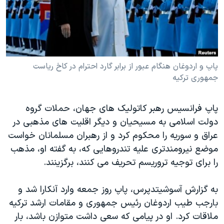
دنبال کنید
مستندها
فرهنگ و زندگی
حقوق شهروندی
انتخابات ریاست جمهوری آمریکا ۲۰۲۴
اقتصادی
حمله جمهوری اسلامی به اسرائیل
رمز مهسا
علم و فناوری
پاپ و اردوغان هنگام عبور از برابر گارد احترام در کاخ ریاست
زبانهای مختلف
جمهوری ترکیه
اسرائیل در جنگ
ورزش زنان در ایران
گالری عکس
اعتراضات زن، زندگی، آزادی
پاپ فرانسیس رهبر کاتولیک های جهان، حملات گروه
آرشیو پخش زنده
مجموعه مستندهای دادخواهی
دولت اسلامی به مسیحیان و دیگر اقلیت های مذهبی در
عراق و سوریه را محکوم کرد و از رهبران مسلمانان خواست
تریبونال مردمی آبان ۹۸
موضع نیرومندتری علیه تندروهایی که، به گفته او، مذهب
دادگاه حمید نوری
را برای توجیه تروریسم تحریف می کنند، برگزینند.
چهل سال گروگان‌گیری
به گزارش آسوشیتدپرس، پاپ روز جمعه وارد آنکارا شد و
قانون شفافیت دارائی کادر رهبری ایران
بارجب طیب اردوغان رئیس جمهوری و مقامات ارشد ترکیه
اعتراضات مردمی آبان ۹۸
ملاقات کرد. او در پیامی که سعی داشت متوازن باشد، بار