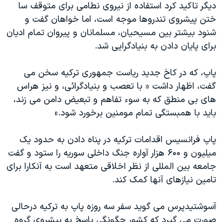
اسرائیل در جنگ
دیگر تاکید کرد استفاده از نیروی نطامی برای متوقف سا
ختن پیشروی تندروها موجه است، اما خواهان گفت و
نرگس محمدی برنده جایزه نوبل صلح
شنود بیشتر بین مسیحیان، مسلمانان و پیروان تمام ادیان
همایش محافظه‌کاران آمریکا «سی‌پک»
برای پایان دادن به بنیادگرایی شد.
صفحه‌های ویژه
پاپ، که در کاخ جدید ریاست جمهوری ترکیه سخن می
سفر پرزیدنت ترامپ به چین
گفت، اظهار داشت « با تعصب و بنیادگرائی، و نیز هراس
های بی منطق که به سوء تفاهم و تبعیض دامن می زند،
باید با همبستگی تمام مومنین برخورد شود.»
پاپ فرانسیس اقدامات ترکیه در پناه دادن به حدود یک
میلیون و ۶۰۰ هزار آواره جنگ داخلی سوریه را ستود و گفت
جامعه بین المللی از نظر اخلاقی متعهد است به آنکارا برای
تامین نیازهای آنها کمک کند.
آسوشتیدپرس می گوید سفر سه روزه پاپ به ترکیه درحالی
صورت می گیرد که کشور چگونگی پاسخ به پیشروی گروه