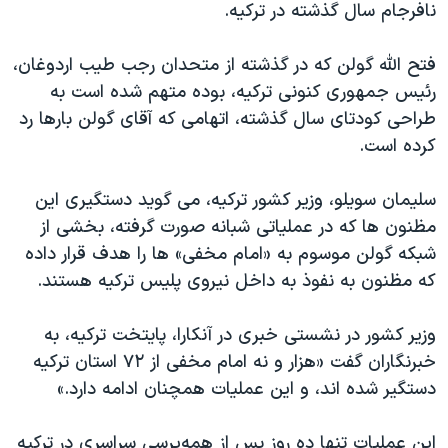
اسرائیل در جنگ
نافرجام سال گذشته در ترکیه.
نرگس محمدی برنده جایزه نوبل صلح
فتح الله گولن که در گذشته از متحدان رجب طیب اردوغان،
همایش محافظه‌کاران آمریکا «سی‌پک»
رئیس جمهوری کنونی ترکیه، بوده متهم شده است به
صفحه‌های ویژه
طراحی کودتای سال گذشته، اتهامی که آقای گولن بارها رد
کرده است.
سفر پرزیدنت ترامپ به چین
سلیمان سویلو، وزیر کشور ترکیه، می گوید دستگیری این
مظنون ها که در عملیاتی شبانه صورت گرفته، بخشی از
شبکه گولن موسوم به «امام مخفی» ها را هدف قرار داده
که مظنون به نفوذ به داخل نیروی پلیس ترکیه هستند.
وزیر کشور در نشستی خبری در آنکارا، پایتخت ترکیه، به
خبرنگاران گفت «هزار و نه امام مخفی از ۷۲ استان ترکیه
دستگیر شده اند، و این عملیات همچنان ادامه دارد.»
این عملیات تنها ده روز پس از همه‌پرسی سراسری در ترکیه