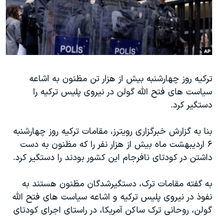
دنبال کنید
مستندها
فرهنگ و زندگی
حقوق شهروندی
انتخابات ریاست جمهوری آمریکا ۲۰۲۴
اقتصادی
حمله جمهوری اسلامی به اسرائیل
رمز مهسا
علم و فناوری
زبانهای مختلف
ترکیه روز چهارشنبه بیش از هزار تن مظنون به اشاعه
اسرائیل در جنگ
ورزش زنان در ایران
سیاست های فتح الله گولن در نیروی پلیس ترکیه را
گالری عکس
اعتراضات زن، زندگی، آزادی
دستگیر کرد.
آرشیو پخش زنده
مجموعه مستندهای دادخواهی
بنا به گزارش خبرگزاری رویترز، مقامات ترکیه روز چهارشنبه
تریبونال مردمی آبان ۹۸
۶ اردیبهشت ماه بیش از هزار نفر را که مظنون به دست
دادگاه حمید نوری
داشتن در کودتای نافرجام این کشور بودند را دستگیر کرد.
چهل سال گروگان‌گیری
به گفته مقامات ترک، دستگیرشدگان مظنون هستند به
قانون شفافیت دارائی کادر رهبری ایران
نفوذ در نیروی پلیس ترکیه و اشاعه سیاست های فتح الله
اعتراضات مردمی آبان ۹۸
گولن، روحانی ترک ساکن آمریکا، در راستای اجرای کودتای