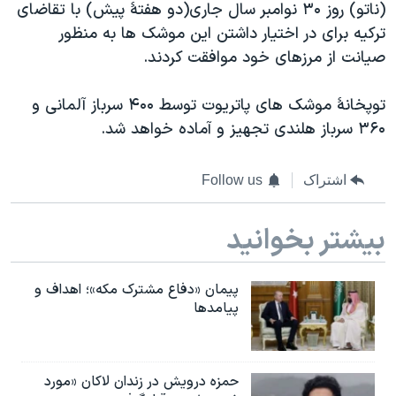
اسرائیل در جنگ
(ناتو) روز ۳۰ نوامبر سال جاری(دو هفتۀ پیش) با تقاضای
ترکیه برای در اختیار داشتن این موشک ها به منظور
نرگس محمدی برنده جایزه نوبل صلح
صیانت از مرزهای خود موافقت کردند.
همایش محافظه‌کاران آمریکا «سی‌پک»
صفحه‌های ویژه
توپخانۀ موشک های پاتریوت توسط ۴۰۰ سرباز آلمانی و
۳۶۰ سرباز هلندی تجهیز و آماده خواهد شد.
سفر پرزیدنت ترامپ به چین
اشتراک
Follow us
بیشتر بخوانید
پیمان «دفاع مشترک مکه»؛ اهداف و
پیامدها
حمزه درویش در زندان لاکان «مورد