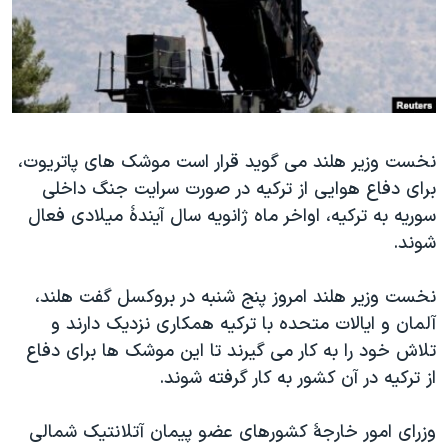
دنبال کنید
مستندها
فرهنگ و زندگی
حقوق شهروندی
انتخابات ریاست جمهوری آمریکا ۲۰۲۴
اقتصادی
حمله جمهوری اسلامی به اسرائیل
رمز مهسا
علم و فناوری
زبانهای مختلف
نخست وزیر هلند می گوید قرار است موشک های پاتریوت،
اسرائیل در جنگ
ورزش زنان در ایران
برای دفاع هوایی از ترکیه در صورت سرایت جنگ داخلی
گالری عکس
اعتراضات زن، زندگی، آزادی
سوریه به ترکیه، اواخر ماه ژانویه سال آیندۀ میلادی فعال
آرشیو پخش زنده
مجموعه مستندهای دادخواهی
شوند.
تریبونال مردمی آبان ۹۸
نخست وزیر هلند امروز پنج شنبه در بروکسل گفت هلند،
دادگاه حمید نوری
آلمان و ایالات متحده با ترکیه همکاری نزدیک دارند و
چهل سال گروگان‌گیری
تلاش خود را به کار می گیرند تا این موشک ها برای دفاع
از ترکیه در آن کشور به کار گرفته شوند.
قانون شفافیت دارائی کادر رهبری ایران
اعتراضات مردمی آبان ۹۸
وزرای امور خارجۀ کشورهای عضو پیمان آتلانتیک شمالی