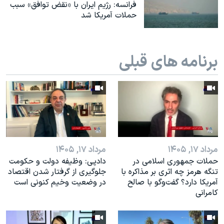
اسرائیل در جنگ
فرانسه: رژیم ایران با «نقض توافق» سبب
حملات آمریکا شد
نرگس محمدی برنده جایزه نوبل صلح
همایش محافظه‌کاران آمریکا «سی‌پک»
برنامه های قبلی
صفحه‌های ویژه
سفر پرزیدنت ترامپ به چین
مرداد ۱۷, ۱۴۰۵
مرداد ۱۷, ۱۴۰۵
حملات جمهوری اسلامی در
دادپی: وظیفه دولت و حکومت
تنگه هرمز چه اثری بر مذاکره با
جلوگیری از گرفتار شدن اقتصاد
آمریکا دارد؟ گفت‌وگو با صالح
در وضعیت وخیم کنونی است
کامرانی