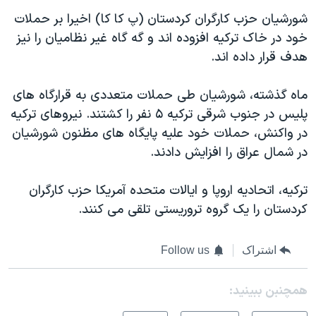
اسرائیل در جنگ
شورشيان حزب کارگران کردستان (پ کا کا) اخيرا بر حملات
نرگس محمدی برنده جایزه نوبل صلح
خود در خاک ترکيه افزوده اند و گه گاه غير نظاميان را نيز
همایش محافظه‌کاران آمریکا «سی‌پک»
هدف قرار داده اند.
صفحه‌های ویژه
ماه گذشته، شورشيان طی حملات متعددی به قرارگاه های
سفر پرزیدنت ترامپ به چین
پليس در جنوب شرقی ترکيه ۵ نفر را کشتند. نيروهای ترکيه
در واکنش، حملات خود عليه پايگاه های مظنون شورشيان
در شمال عراق را افزايش دادند.
ترکیه، اتحادیه اروپا و ایالات متحده آمريکا حزب کارگران
کردستان را یک گروه تروریستی تلقی می کنند.
اشتراک
Follow us
همچنبن ببینید: