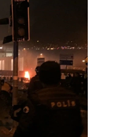
مستندها
فرهنگ و زندگی
حقوق شهروندی
انتخابات ریاست جمهوری آمریکا ۲۰۲۴
اقتصادی
حمله جمهوری اسلامی به اسرائیل
رمز مهسا
علم و فناوری
اسرائیل در جنگ
ورزش زنان در ایران
گالری عکس
اعتراضات زن، زندگی، آزادی
آرشیو پخش زنده
مجموعه مستندهای دادخواهی
تریبونال مردمی آبان ۹۸
دادگاه حمید نوری
چهل سال گروگان‌گیری
قانون شفافیت دارائی کادر رهبری ایران
اعتراضات مردمی آبان ۹۸
اسرائیل در جنگ