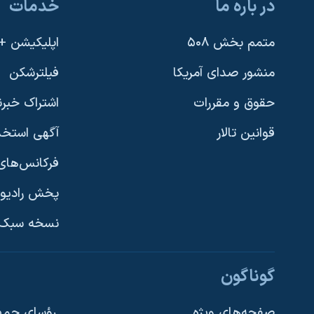
در باره ما
خدمات
متمم بخش ۵۰۸
اپلیکیشن +VOA
منشور صدای آمریکا
فیلترشکن
حقوق و مقررات
اشتراک خبرن
قوانین تالار
آگهی استخد
فرکانس‌های 
پخش رادیو
یادگیری زبان انگلیسی
نسخه سبک 
دنبال کنید
گوناگون
صفحه‌های ویژه
رؤسای جمهو