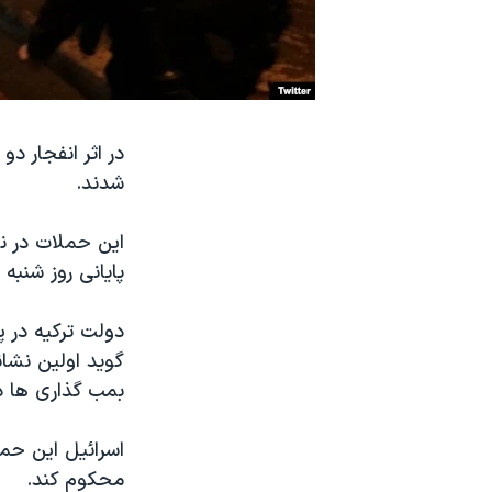
نرگس محمدی برنده جایزه نوبل صلح
همایش محافظه‌کاران آمریکا «سی‌پک»
صفحه‌های ویژه
سفر پرزیدنت ترامپ به چین
شدند.
این حملات در ن
پایانی روز شنبه 
دولت ترکیه در پ
گوید اولین نشان
بمب گذاری ها د
اسرائیل این حمل
محکوم کند.