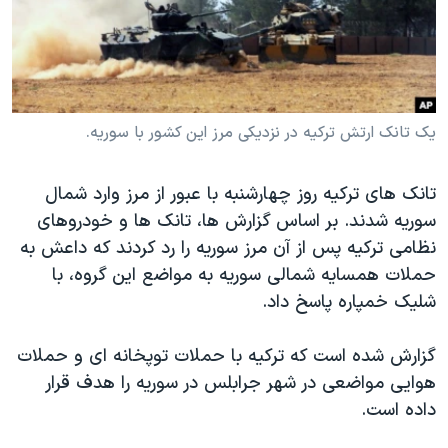
دنبال کنید
مستندها
فرهنگ و زندگی
حقوق شهروندی
انتخابات ریاست جمهوری آمریکا ۲۰۲۴
اقتصادی
حمله جمهوری اسلامی به اسرائیل
رمز مهسا
علم و فناوری
یک تانک ارتش ترکیه در نزدیکی مرز این کشور با سوریه.
زبانهای مختلف
اسرائیل در جنگ
ورزش زنان در ایران
تانک های ترکیه روز چهارشنبه با عبور از مرز وارد شمال
گالری عکس
اعتراضات زن، زندگی، آزادی
سوریه شدند. بر اساس گزارش ها، تانک ها و خودروهای
آرشیو پخش زنده
مجموعه مستندهای دادخواهی
نظامی ترکیه پس از آن مرز سوریه را رد کردند که داعش به
حملات همسایه شمالی سوریه به مواضع این گروه، با
تریبونال مردمی آبان ۹۸
شلیک خمپاره پاسخ داد.
دادگاه حمید نوری
چهل سال گروگان‌گیری
گزارش شده است که ترکیه با حملات توپخانه ای و حملات
هوایی مواضعی در شهر جرابلس در سوریه را هدف قرار
قانون شفافیت دارائی کادر رهبری ایران
داده است.
اعتراضات مردمی آبان ۹۸