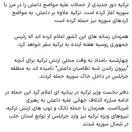
اسرائیل در جنگ
ترکیه دور جدیدی از حملات علیه مواضع داعش را در مرز با
سوریه آغاز کرده است. ترکیه علاوه بر داعش، به مواضع
نرگس محمدی برنده جایزه نوبل صلح
کردهای سوریه نیز حمله کرده است.
همایش محافظه‌کاران آمریکا «سی‌پک»
صفحه‌های ویژه
همزمان رسانه های این کشور اعلام کرده اند که رئیس
جمهوری روسیه هفته آینده به ترکیه سفر خواهد کرد.
سفر پرزیدنت ترامپ به چین
چهارشنبه بامداد به وقت محلی ارتش ترکیه برای آنچه
"بیرون راندن شبه نظامیان داعش" نامیده اند به منطقه
جرابلس در داخل خاک سوریه حمله کردند.
دفتر نخست وزیر ترکیه در بیانیه ای اعلام کرد این حمله در
ادامه مبارزه ائتلاف جهانی علیه داعش به رهبری
آمریکاست. همزمان با حمله تانک و توپ های ارتش ترکیه،
نیروهای ویژه ترکیه نیز وارد جرابلس از توابع استان حلب
در شمال سوریه شدند.