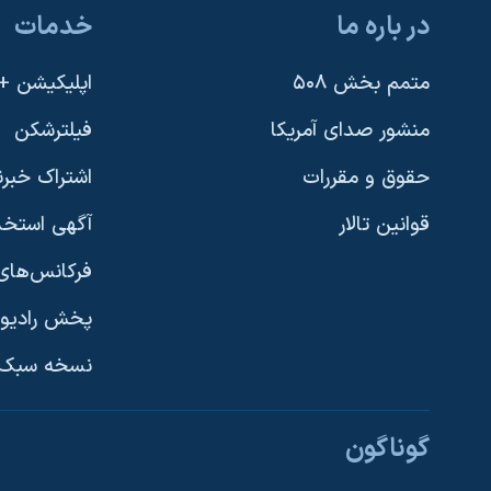
در باره ما
خدمات
متمم بخش ۵۰۸
اپلیکیشن +VOA
منشور صدای آمریکا
فیلترشکن
حقوق و مقررات
اشتراک خبرن
قوانین تالار
آگهی استخد
فرکانس‌های 
پخش رادیو
یادگیری زبان انگلیسی
نسخه سبک 
دنبال کنید
گوناگون