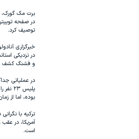
برت مک گورک، قا
در صفحه توییتر
توصیف کرد.
خبرگزاری آنادو
در نزدیکی استان
و فشنگ کشف و
در عملیاتی جداگ
بوده، اما از زمان اعلام آتش ب
ترکیه با نگرانی
آمریکا، در عقب 
است.