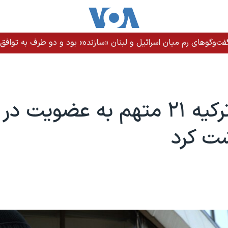
ت‌وگوهای رم میان اسرائیل و لبنان «سازنده» بود و دو طرف به توافق ن
پلیس ترکیه ۲۱ متهم به عضویت
شت کرد