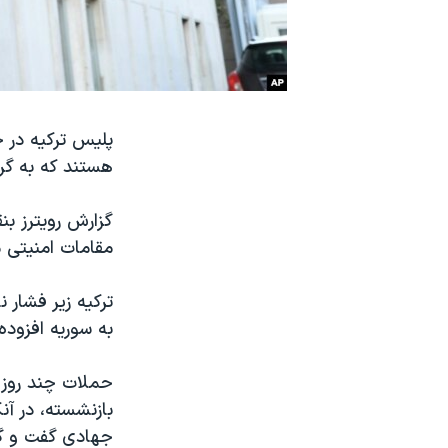
نرگس محمدی برنده جایزه نوبل صلح
همایش محافظه‌کاران آمریکا «سی‌پک»
صفحه‌های ویژه
سفر پرزیدنت ترامپ به چین
هستند که به گر
گزارش رویترز بن
مقامات امنیتی 
ترکیه زیر فشار 
به سوریه افزوده
حملات چند روز 
بازنشسته، در آن
جهادی گفت و گو