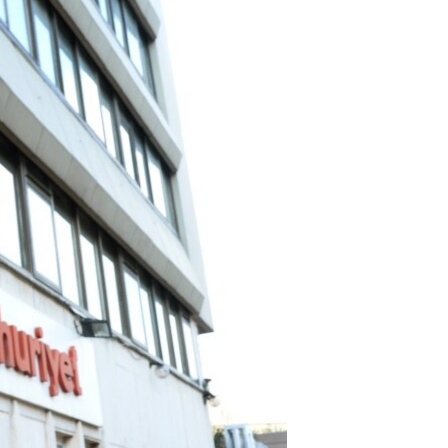
مستندها
فرهنگ و زندگی
حقوق شهروندی
انتخابات ریاست جمهوری آمریکا ۲۰۲۴
اقتصادی
حمله جمهوری اسلامی به اسرائیل
رمز مهسا
علم و فناوری
اسرائیل در جنگ
ورزش زنان در ایران
گالری عکس
اعتراضات زن، زندگی، آزادی
آرشیو پخش زنده
مجموعه مستندهای دادخواهی
تریبونال مردمی آبان ۹۸
دادگاه حمید نوری
چهل سال گروگان‌گیری
قانون شفافیت دارائی کادر رهبری ایران
اعتراضات مردمی آبان ۹۸
اسرائیل در جنگ