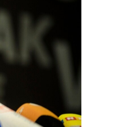
مستندها
فرهنگ و زندگی
حقوق شهروندی
انتخابات ریاست جمهوری آمریکا ۲۰۲۴
اقتصادی
حمله جمهوری اسلامی به اسرائیل
رمز مهسا
علم و فناوری
اسرائیل در جنگ
ورزش زنان در ایران
گالری عکس
اعتراضات زن، زندگی، آزادی
آرشیو پخش زنده
مجموعه مستندهای دادخواهی
تریبونال مردمی آبان ۹۸
دادگاه حمید نوری
چهل سال گروگان‌گیری
قانون شفافیت دارائی کادر رهبری ایران
اعتراضات مردمی آبان ۹۸
اسرائیل در جنگ