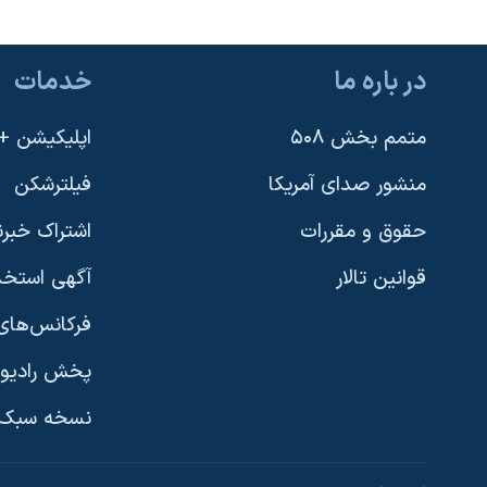
در باره ما
خدمات
متمم بخش ۵۰۸
اپلیکیشن +VOA
منشور صدای آمریکا
فیلترشکن
حقوق و مقررات
اشتراک خبرن
قوانین تالار
آگهی استخد
فرکانس‌های 
پخش رادیو
یادگیری زبان انگلیسی
نسخه سبک 
دنبال کنید