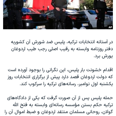
دنبال کنید
مستندها
فرهنگ و زندگی
حقوق شهروندی
انتخابات ریاست جمهوری آمریکا ۲۰۲۴
اقتصادی
حمله جمهوری اسلامی به اسرائیل
رمز مهسا
علم و فناوری
زبانهای مختلف
در آستانه انتخابات ترکیه، پلیس ضد شورش آن کشوربه
اسرائیل در جنگ
ورزش زنان در ایران
دفتر روزنامه وابسته به رقیب اصلی رجب طیب اردوغان
گالری عکس
اعتراضات زن، زندگی، آزادی
یورش برد.
آرشیو پخش زنده
مجموعه مستندهای دادخواهی
اقدام خشونت بار پلیس، این نگرانی را بوجود آورده است
تریبونال مردمی آبان ۹۸
که دولت اردوغان قصد دارد پیش از برگزاری انتخابات روز
دادگاه حمید نوری
یکشنبه اول نوامبر، رسانه‌های ترکیه را سرکوب کند.
چهل سال گروگان‌گیری
حمله پلیس پس از آن صورت گرفت که یکی از دادگاه‌های
قانون شفافیت دارائی کادر رهبری ایران
ترکیه حکم بستن مؤسسه رسانه‌ای وابسته به فتح الله
اعتراضات مردمی آبان ۹۸
گولان، روحانی مسلمان منتقد اردوغان و ضبط اموال آن را