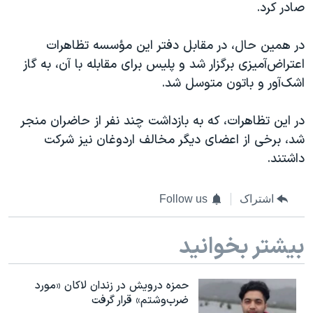
اسرائیل در جنگ
صادر کرد.
نرگس محمدی برنده جایزه نوبل صلح
در همین حال، در مقابل دفتر این مؤسسه تظاهرات
همایش محافظه‌کاران آمریکا «سی‌پک»
اعتراض‌آمیزی برگزار شد و پلیس برای مقابله با آن، به گاز
صفحه‌های ویژه
اشک‌آور و باتون متوسل شد.
سفر پرزیدنت ترامپ به چین
در این تظاهرات، که به بازداشت چند نفر از حاضران منجر
شد، برخی از اعضای دیگر مخالف اردوغان نیز شرکت
داشتند.
اشتراک
Follow us
بیشتر بخوانید
حمزه درویش در زندان لاکان «مورد
ضرب‌وشتم» قرار گرفت