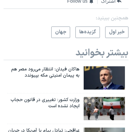
اشتراک
Follow us
همچنبن ببینید:
خبر اول
گزيده‌ها
جهان
بیشتر بخوانید
هاکان فیدان: انتظار می‌رود مصر هم
به پیمان امنیتی مکه بپیوندد
وزارت کشور: تغییری در قانون حجاب
ایجاد نشده است
عراقچی: تبادل پیام با آمریکا در جریان