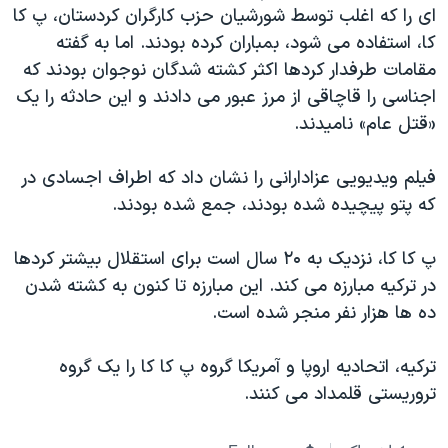
اسرائیل در جنگ
ای را که اغلب توسط شورشيان حزب کارگران کردستان، پ کا
کا، استفاده می شود، بمباران کرده بودند. اما به گفته
نرگس محمدی برنده جایزه نوبل صلح
مقامات طرفدار کردها اکثر کشته شدگان نوجوان بودند که
همایش محافظه‌کاران آمریکا «سی‌پک»
اجناسی را قاچاقی از مرز عبور می دادند و اين حادثه را یک
صفحه‌های ویژه
«قتل عام» ناميدند.
سفر پرزیدنت ترامپ به چین
فیلم ويديويی عزادارانی را نشان داد که اطراف اجسادی در
که پتو پیچیده شده بودند، جمع شده بودند.
پ کا کا، نزدیک به ۲۰ سال است برای استقلال بیشتر کردها
در ترکیه مبارزه می کند. اين مبارزه تا کنون به کشته شدن
ده ها هزار نفر منجر شده است.
ترکیه، اتحادیه اروپا و آمريکا گروه پ کا کا را يک گروه
تروريستی قلمداد می کنند.