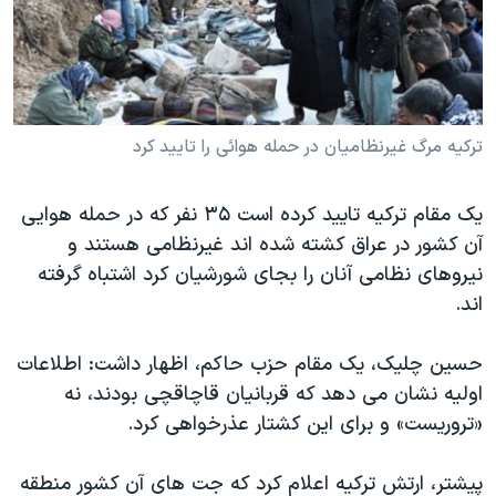
دنبال کنید
مستندها
فرهنگ و زندگی
حقوق شهروندی
انتخابات ریاست جمهوری آمریکا ۲۰۲۴
اقتصادی
حمله جمهوری اسلامی به اسرائیل
رمز مهسا
علم و فناوری
ترکیه مرگ غیرنظامیان در حمله هوائی را تایید کرد
زبانهای مختلف
اسرائیل در جنگ
ورزش زنان در ایران
یک مقام ترکیه تایید کرده است ۳۵ نفر که در حمله هوايی
گالری عکس
اعتراضات زن، زندگی، آزادی
آن کشور در عراق کشته شده اند غیرنظامی هستند و
آرشیو پخش زنده
مجموعه مستندهای دادخواهی
نیروهای نظامی آنان را بجای شورشیان کرد اشتباه گرفته
اند.
تریبونال مردمی آبان ۹۸
دادگاه حمید نوری
حسين چليک، يک مقام حزب حاکم، اظهار داشت: اطلاعات
چهل سال گروگان‌گیری
اولیه نشان می دهد که قربانیان قاچاقچی بودند، نه
«تروریست» و برای اين کشتار عذرخواهی کرد.
قانون شفافیت دارائی کادر رهبری ایران
اعتراضات مردمی آبان ۹۸
پیشتر، ارتش ترکیه اعلام کرد که جت های آن کشور منطقه