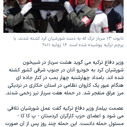
دنبال کنید
مستندها
فرهنگ و زندگی
حقوق شهروندی
انتخابات ریاست جمهوری آمریکا ۲۰۲۴
اقتصادی
حمله جمهوری اسلامی به اسرائیل
رمز مهسا
علم و فناوری
تابوت ۱۳ سرباز ترک که به دست شورشیان کرد کشته شدند، با
زبانهای مختلف
پرچم ترکیه پوشیده شده است. ۱۶ ژوئیه ۲۰۱۱
اسرائیل در جنگ
ورزش زنان در ایران
گالری عکس
اعتراضات زن، زندگی، آزادی
وزیر دفاع ترکیه می گوید هشت سرباز در شبیخون
آرشیو پخش زنده
مجموعه مستندهای دادخواهی
شورشیان کرد به خودرو آنان در جنوب شرقی کشور کشته
شده اند. بامداد چهارشنبه چهار بمب در کنار جاده ای
تریبونال مردمی آبان ۹۸
هنگام عبور یک کاروان نظامی در استان حکاری در نزدیکی
دادگاه حمید نوری
مرز عراق منفجر شد. در حمله هفت سرباز نیز زخمی شدند.
چهل سال گروگان‌گیری
عصمت ییلماز وزیر دفاع ترکیه گفت عمل شورشیان تلافی
قانون شفافیت دارائی کادر رهبری ایران
می شود و اعضای حزب کارگران کردستان - پ کا کا -
اعتراضات مردمی آبان ۹۸
مسئول حمله دانست. این حمله چند روز پس از آن صورت