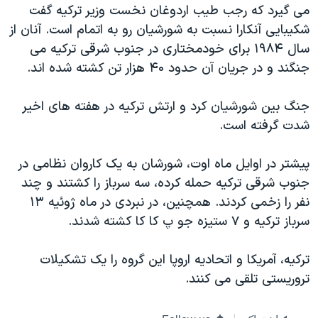
اسرائیل در جنگ
می گیرد که رجب طیب اردوغان نخست وزیر ترکیه گفت
شکیبایی آنکارا نسبت به شورشیان رو به اتمام است. آنان از
نرگس محمدی برنده جایزه نوبل صلح
سال ۱۹۸۴ برای خودمختاری در جنوب شرقی ترکیه می
همایش محافظه‌کاران آمریکا «سی‌پک»
جنگند و در جریان آن حدود ۴۰ هزار تن کشته شده اند.
صفحه‌های ویژه
جنگ بین شورشیان کرد و ارتش ترکیه در هفته های اخیر
سفر پرزیدنت ترامپ به چین
شدت گرفته است.
پیشتر در اوایل ماه اوت، شورشان به یک کاروان نظامی در
جنوب شرقی ترکیه حمله کرده، سه سرباز را کشتند و چند
نفر را زخمی کردند. همچنین، در نبردی در ماه ژوئیه ۱۳
سرباز ترکیه و ۷ ستیزه جو پ کا کا کشته شدند.
ترکیه، آمریکا و اتحادیه اروپا این گروه را یک تشکیلات
تروریستی تلقی می کنند.