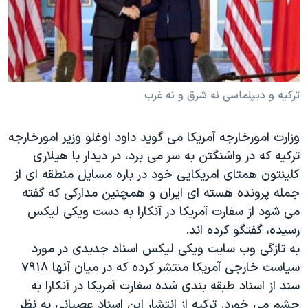
دنبال کنید
مستندها
فرهنگ و زندگی
حقوق شهروندی
انتخابات ریاست جمهوری آمریکا ۲۰۲۴
اقتصادی
حمله جمهوری اسلامی به اسرائیل
رمز مهسا
علم و فناوری
ترکیه و دیپلماسی نه شرق و نه غرب
زبانهای مختلف
اسرائیل در جنگ
ورزش زنان در ایران
وزارت امورخارجه آمریکا می گوید داود اوغلو وزیر امورخارجه
گالری عکس
اعتراضات زن، زندگی، آزادی
ترکیه که در واشنگتن به سر می برد، در دیدار با هیلاری
آرشیو پخش زنده
مجموعه مستندهای دادخواهی
کلینتون همتای امریکایی خود در باره مسایل منطقه ای از
تریبونال مردمی آبان ۹۸
جمله پرونده هسته ای ایران و همچنین مدارکی که گفته
می شود از سفارت آمریکا در آنکارا به دست ویکی لیکس
دادگاه حمید نوری
رسیده، گفتگو کرده اند.
چهل سال گروگان‌گیری
به تازگی وب سایت ویکی لیکس اسناد جدیدی در مورد
قانون شفافیت دارائی کادر رهبری ایران
سیاست خارجی آمریکا منتشر کرده که در میان آنها ۷۹۱۸
سند از اسناد طبقه بندی شده سفارت آمریکا در آنکارا به
اعتراضات مردمی آبان ۹۸
چشم می خورد. ترکیه از انتشار این اسناد عصبانی به نظر