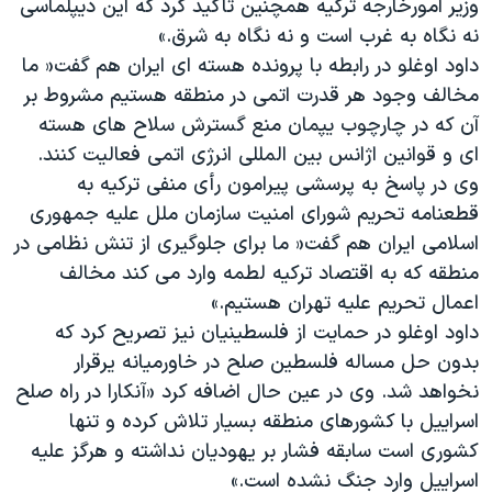
وزیر امورخارجه ترکیه همچنین تاکید کرد که این دیپلماسی
نه نگاه به غرب است و نه نگاه به شرق.»
داود اوغلو در رابطه با پرونده هسته ای ایران هم گفت« ما
مخالف وجود هر قدرت اتمی در منطقه هستیم مشروط بر
آن که در چارچوب یپمان منع گسترش سلاح های هسته
ای و قوانین اژانس بین المللی انرژی اتمی فعالیت کنند.
وی در پاسخ به پرسشی پیرامون رأی منفی ترکیه به
قطعنامه تحریم شورای امنیت سازمان ملل علیه جمهوری
اسلامی ایران هم گفت« ما برای جلوگیری از تنش نظامی در
منطقه که به اقتصاد ترکیه لطمه وارد می کند مخالف
اعمال تحریم علیه تهران هستیم.»
داود اوغلو در حمایت از فلسطینیان نیز تصریح کرد که
بدون حل مساله فلسطین صلح در خاورمیانه یرقرار
نخواهد شد. وی در عین حال اضافه کرد «آنکارا در راه صلح
اسراییل با کشورهای منطقه بسیار تلاش کرده و تنها
کشوری است سابقه فشار بر یهودیان نداشته و هرگز علیه
اسراییل وارد جنگ نشده است.»