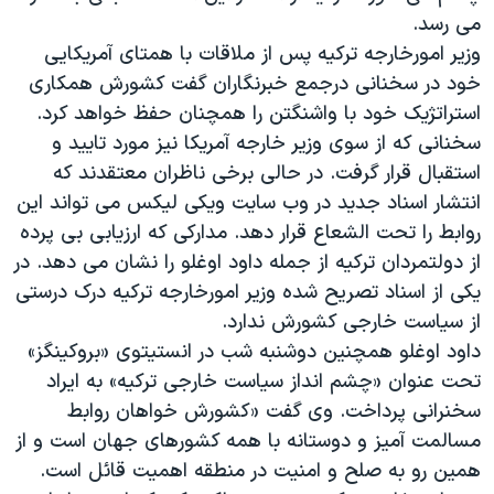
اسرائیل در جنگ
می رسد.
نرگس محمدی برنده جایزه نوبل صلح
وزیر امورخارجه ترکیه پس از ملاقات با همتای آمریکایی
خود در سخنانی درجمع خبرنگاران گفت کشورش همکاری
همایش محافظه‌کاران آمریکا «سی‌پک»
استراتژیک خود با واشنگتن را همچنان حفظ خواهد کرد.
صفحه‌های ویژه
سخنانی که از سوی وزیر خارجه آمریکا نیز مورد تایید و
سفر پرزیدنت ترامپ به چین
استقبال قرار گرفت. در حالی برخی ناظران معتقدند که
انتشار اسناد جدید در وب سایت ویکی لیکس می تواند این
روابط را تحت الشعاع قرار دهد. مدارکی که ارزیابی بی پرده
از دولتمردان ترکیه از جمله داود اوغلو را نشان می دهد. در
یکی از اسناد تصریح شده وزیر امورخارجه ترکیه درک درستی
از سیاست خارجی کشورش ندارد.
داود اوغلو همچنین دوشنبه شب در انستیتوی «بروکینگز»
تحت عنوان «چشم انداز سیاست خارجی ترکیه» به ایراد
سخنرانی پرداخت. وی گفت «کشورش خواهان روابط
مسالمت آمیز و دوستانه با همه کشورهای جهان است و از
همین رو به صلح و امنیت در منطقه اهمیت قائل است.