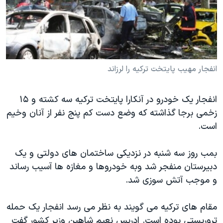
دنبال کنید
مستندها
فرهنگ و زندگی
حقوق شهروندی
انتخابات ریاست جمهوری آمریکا ۲۰۲۴
اقتصادی
حمله جمهوری اسلامی به اسرائیل
رمز مهسا
علم و فناوری
انفجار مهیب پایتخت ترکیه را لرزاند
زبانهای مختلف
اسرائیل در جنگ
ورزش زنان در ایران
انفجار یک خودرو در آنکارا پایتخت ترکیه سه کشته و ۱۵
گالری عکس
اعتراضات زن، زندگی، آزادی
زخمی برجا گذاشته که وضع دست کم پنج نفر از آنان وخیم
آرشیو پخش زنده
مجموعه مستندهای دادخواهی
است.
تریبونال مردمی آبان ۹۸
بمب روز سه شنبه در نزدیکی ساختمان های دولتی و یک
دادگاه حمید نوری
دبیرستان منفجر شد وبه خودروها و مغازه ها آسیب رساند
چهل سال گروگان‌گیری
و موجب آتش سوزی شد.
قانون شفافیت دارائی کادر رهبری ایران
مقام های ترکیه می گویند به نظر می رسد انفجار یک حمله
اعتراضات مردمی آبان ۹۸
تروریستی بوده است. ادریس نعیم شاهین وزیر کشور گفت