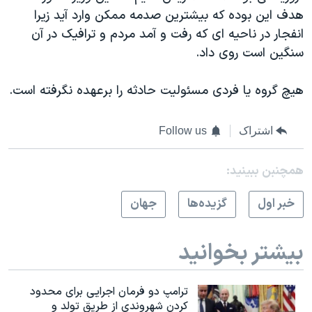
اسرائیل در جنگ
هدف این بوده که بیشترین صدمه ممکن وارد آید زیرا
نرگس محمدی برنده جایزه نوبل صلح
انفجار در ناحیه ای که رفت و آمد مردم و ترافیک در آن
سنگین است روی داد.
همایش محافظه‌کاران آمریکا «سی‌پک»
صفحه‌های ویژه
هیچ گروه یا فردی مسئولیت حادثه را برعهده نگرفته است.
سفر پرزیدنت ترامپ به چین
اشتراک
Follow us
همچنبن ببینید:
خبر اول
گزيده‌ها
جهان
بیشتر بخوانید
ترامپ دو فرمان اجرایی برای محدود
کردن شهروندی از طریق تولد و