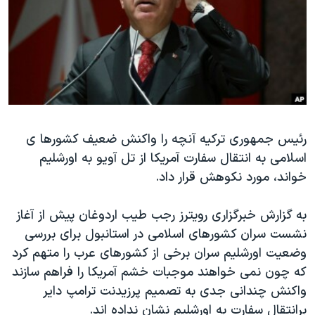
دنبال کنید
مستندها
فرهنگ و زندگی
حقوق شهروندی
انتخابات ریاست جمهوری آمریکا ۲۰۲۴
اقتصادی
حمله جمهوری اسلامی به اسرائیل
رمز مهسا
علم و فناوری
زبانهای مختلف
اسرائیل در جنگ
ورزش زنان در ایران
رئیس جمهوری ترکیه آنچه را واکنش ضعیف کشورها ی
گالری عکس
اعتراضات زن، زندگی، آزادی
اسلامی به انتقال سفارت آمریکا از تل آویو به اورشلیم
آرشیو پخش زنده
مجموعه مستندهای دادخواهی
خواند، مورد نکوهش قرار داد.
تریبونال مردمی آبان ۹۸
به گزارش خبرگزاری رویترز رجب طیب اردوغان پیش از آغاز
دادگاه حمید نوری
نشست سران کشورهای اسلامی در استانبول برای بررسی
چهل سال گروگان‌گیری
وضعیت اورشلیم سران برخی از کشورهای عرب را متهم کرد
قانون شفافیت دارائی کادر رهبری ایران
که چون نمی خواهند موجبات خشم آمریکا را فراهم سازند
واکنش چندانی جدی به تصمیم پرزیدنت ترامپ دایر
اعتراضات مردمی آبان ۹۸
برانتقال سفارت به اورشلیم نشان نداده اند.