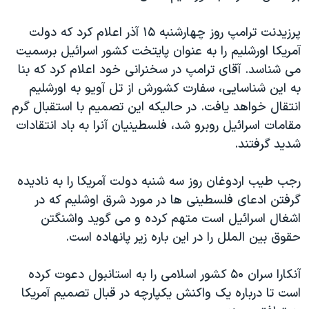
اسرائیل در جنگ
نرگس محمدی برنده جایزه نوبل صلح
پرزیدنت ترامپ روز چهارشنبه ۱۵ آذر اعلام کرد که دولت
آمریکا اورشلیم را به عنوان پایتخت کشور اسرائیل برسمیت
همایش محافظه‌کاران آمریکا «سی‌پک»
می شناسد. آقای ترامپ در سخنرانی خود اعلام کرد که بنا
صفحه‌های ویژه
به این شناسایی، سفارت کشورش از تل آویو به اورشلیم
سفر پرزیدنت ترامپ به چین
انتقال خواهد یافت. در حالیکه این تصمیم با استقبال گرم
مقامات اسرائیل روبرو شد، فلسطینیان آنرا به باد انتقادات
شدید گرفتند.
رجب طیب اردوغان روز سه شنبه دولت آمریکا را به نادیده
گرفتن ادعای فلسطینی ها در مورد شرق اوشلیم که در
اشغال اسرائیل است متهم کرده و می گوید واشنگتن
حقوق بین الملل را در این باره زیر پانهاده است.
آنکارا سران ۵۰ کشور اسلامی را به استانبول دعوت کرده
است تا درباره یک واکنش یکپارچه در قبال تصمیم آمریکا