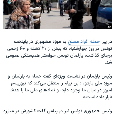
دنبال کنید
مستندها
فرهنگ و زندگی
حقوق شهروندی
انتخابات ریاست جمهوری آمریکا ۲۰۲۴
اقتصادی
حمله جمهوری اسلامی به اسرائیل
رمز مهسا
علم و فناوری
زبانهای مختلف
در پی
حمله افراد مسلح
به موزه مشهوری در پایتخت
اسرائیل در جنگ
ورزش زنان در ایران
تونس در روز چهارشنبه، که بیش از ۲۰ کشته و ۴۰ زخمی
گالری عکس
اعتراضات زن، زندگی، آزادی
برجای گذاشت، پارلمان تونس خواستار همبستگی عمومی
آرشیو پخش زنده
مجموعه مستندهای دادخواهی
شد.
تریبونال مردمی آبان ۹۸
رئیس پارلمان در نشست ویژه‌ای گفت حمله به پارلمان و
دادگاه حمید نوری
موزه ملی باردو، «این پیام را منتقل می‌کند که تروریسم
چهل سال گروگان‌گیری
امروز در میان ما وجود دارد، و نمادهای ملی ما را هدف
قرار داده است.»
قانون شفافیت دارائی کادر رهبری ایران
اعتراضات مردمی آبان ۹۸
رئیس جمهوری تونس نیز در پیامی گفت کشورش در مبارزه