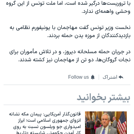
اسرائیل در جنگ
با تروریست‌ها درگیر شده است، اما ملت تونس از این گروه
وحشی واهمه‌ای ندارد.
نرگس محمدی برنده جایزه نوبل صلح
همایش محافظه‌کاران آمریکا «سی‌پک»
نخست وزیر تونس گفت مهاجمان با یونیفورم نظامی به
صفحه‌های ویژه
بازدیدکنندگان از موزه یدن‌ حمله بردند.
سفر پرزیدنت ترامپ به چین
در جریان حمله مسلحانه دیروز، و در تلاش مأموران برای
نجات گروگان‌ها، دو تن از مهاجمان نیز کشته شدند.
اشتراک
Follow us
بیشتر بخوانید
قانون‌گذار آمریکایی: پیمان مکه نشانه
انزوای جمهوری اسلامی است؛ ابراز
امیدواری جو ویلسون نسبت به روی
کار آمدن حکومتی شایسته «تاریخ