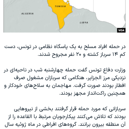
دنبال کنید
مستندها
فرهنگ و زندگی
حقوق شهروندی
انتخابات ریاست جمهوری آمریکا ۲۰۲۴
اقتصادی
حمله جمهوری اسلامی به اسرائیل
رمز مهسا
علم و فناوری
زبانهای مختلف
در حمله افراد مسلح به یک پاسگاه نظامی در تونس، دست
اسرائیل در جنگ
ورزش زنان در ایران
کم ۱۴ سرباز کشته و ۲۰ نفر مجروح شدند.
گالری عکس
اعتراضات زن، زندگی، آزادی
آرشیو پخش زنده
مجموعه مستندهای دادخواهی
وزارت دفاع تونس گفت حمله چهارشنبه شب در ناحیه‌ای در
نزدیکی مرز الجزایر، هنگامی که سربازان مشغول صرف
تریبونال مردمی آبان ۹۸
افطار بودند صورت گرفت. مهاجمان به سلاح‌های خودکار و
دادگاه حمید نوری
همچنین راکت‌انداز مجهز بودند.
چهل سال گروگان‌گیری
سربازانی که مورد حمله قرار گرفتند بخشی از نیروهایی
قانون شفافیت دارائی کادر رهبری ایران
بودند که تلاش می‌کنند پیکارجویان مرتبط با القاعده را از
اعتراضات مردمی آبان ۹۸
آن منطقه بیرون برانند. گروه‌های افراطی در ماه ژوئیه سال