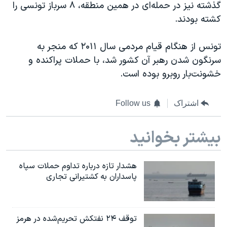
اسرائیل در جنگ
گذشته نیز در حمله‌ای در همین منطقه، ۸ سرباز تونسی را
کشته بودند.
نرگس محمدی برنده جایزه نوبل صلح
همایش محافظه‌کاران آمریکا «سی‌پک»
تونس از هنگام قیام مردمی سال ۲۰۱۱ که منجر به
صفحه‌های ویژه
سرنگون شدن رهبر آن کشور شد، با حملات پراکنده و
خشونت‌بار روبرو بوده است.
سفر پرزیدنت ترامپ به چین
اشتراک
Follow us
بیشتر بخوانید
هشدار تازه درباره تداوم حملات سپاه
پاسداران به کشتیرانی تجاری
توقف ۲۴ نفتکش تحریم‌شده در هرمز