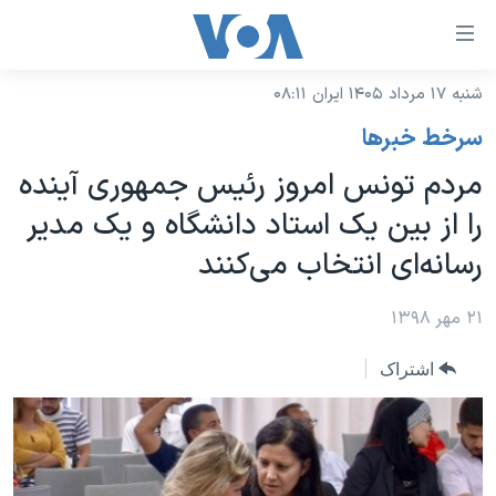
ینکهای
ابل
سترسی
شنبه ۱۷ مرداد ۱۴۰۵ ایران ۰۸:۱۱
خانه
هش
سرخط خبرها
نسخه سبک وب‌سایت
ه
مردم تونس امروز رئیس جمهوری آینده
حتوای
موضوع ها
را از بین یک استاد دانشگاه و یک مدیر
صلی
برنامه های تلویزیونی
ایران
هش
رسانه‌ای انتخاب می‌کنند
جدول برنامه ها
ه
آمریکا
فحه
صفحه‌های ویژه
۲۱ مهر ۱۳۹۸
جهان
صلی
فرکانس‌های صدای آمریکا
ورزشی
جام جهانی ۲۰۲۶
هش
اشتراک
پخش رادیویی
ه
گزیده‌ها
عملیات خشم حماسی
ستجو
۲۵۰سالگی آمریکا
ویژه برنامه‌ها
یادگیری زبان انگلیسی
ویدیوها
بایگانی برنامه‌های تلویزیونی