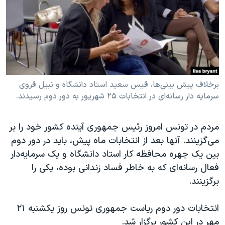
دنبال کنید
مستندها
فرهنگ و زندگی
حقوق شهروندی
انتخابات ریاست جمهوری آمریکا ۲۰۲۴
اقتصادی
حمله جمهوری اسلامی به اسرائیل
رمز مهسا
علم و فناوری
زبانهای مختلف
اسرائیل در جنگ
ورزش زنان در ایران
برخلاف پیش بینی‌ها، قیس سعید استاد دانشگاه و نبیل قروی
سرمایه دار رسانه‌ای در انتخابات ۲۵ شهریور به دور دوم رسیدند.
گالری عکس
اعتراضات زن، زندگی، آزادی
آرشیو پخش زنده
مجموعه مستندهای دادخواهی
مردم در تونس امروز رئيس جمهوری آینده کشور خود را بر
تریبونال مردمی آبان ۹۸
می‌گزینند. آنها بعد از انتخابات ماه پیش، باید در دور دوم
بین یک چهره محافظه کار استاد دانشگاه و یک سرمایه‌دار
دادگاه حمید نوری
فعال رسانه‌ای که به خاطر فساد زندانی بوده، یکی را
چهل سال گروگان‌گیری
برگزینند.
قانون شفافیت دارائی کادر رهبری ایران
انتخابات دور دوم ریاست جمهوری تونس روز یکشنبه ۲۱
اعتراضات مردمی آبان ۹۸
مهر در این کشور برگزار شد.