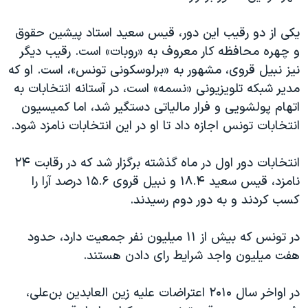
اسرائیل در جنگ
نرگس محمدی برنده جایزه نوبل صلح
یکی از دو رقیب این دور، قیس سعید استاد پیشین حقوق
و چهره محافظه کار معروف به «روبات» است. رقیب دیگر
همایش محافظه‌کاران آمریکا «سی‌پک»
نیز نبیل قروی، مشهور به «برلوسکونی تونس»، است. او که
صفحه‌های ویژه
مدیر شبکه تلویزیونی «نسمه» است، در آستانه انتخابات به
سفر پرزیدنت ترامپ به چین
اتهام پولشویی و فرار مالیاتی دستگیر شد، اما کمیسیون
انتخابات تونس اجازه داد تا او در این انتخابات نامزد شود.
انتخابات دور اول در ماه گذشته برگزار شد که در رقابت ۲۴
نامزد، قیس سعید ۱۸.۴ و نبیل قروی ۱۵.۶ درصد آرا را
کسب کردند و به دور دوم رسیدند.
در تونس که بیش از ۱۱ میلیون نفر جمعیت دارد، حدود
هفت میلیون واجد شرایط رای دادن هستند.
در اواخر سال ۲۰۱۰ اعتراضات علیه زین العابدین بن‌علی،